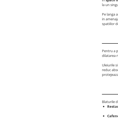
la un sing
Pe langa a
in amenaja
spatiilor d
Pentru a p
dilatarea 
Uleiurile 
reduc abso
protejeaza
Blaturile 
Resta
Cafene