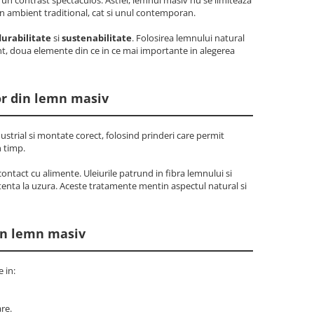
 un ambient traditional, cat si unul contemporan.
durabilitate
si
sustenabilitate
. Folosirea lemnului natural
nt, doua elemente din ce in ce mai importante in alegerea
lor din lemn masiv
strial si montate corect, folosind prinderi care permit
n timp.
contact cu alimente. Uleiurile patrund in fibra lemnului si
stenta la uzura. Aceste tratamente mentin aspectul natural si
din lemn masiv
 in:
re.