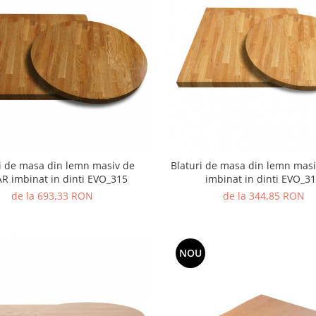
i de masa din lemn masiv de
Blaturi de masa din lemn mas
AR imbinat in dinti EVO_315
imbinat in dinti EVO_3
de la 693,33 RON
de la 344,85 RON
NOU