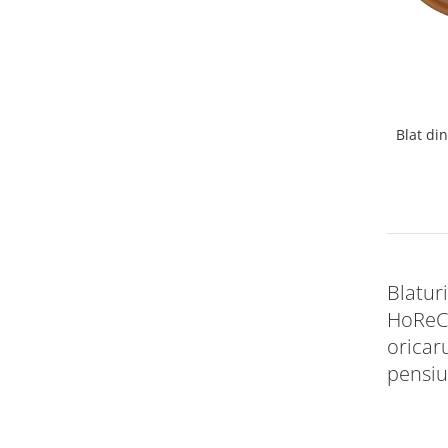
Vitrina bar / retrobar
Accesorii
Blaturi de masa
Blaturi din PAL
Blat di
Blaturi din MDF
Blaturi din metal
Blaturi din Topalit
Blaturi din lemn masiv
Blaturi din HPL Compact
Blaturi din piatra naturala si
Blatur
compozit
HoReCa
Scaune profesionale
oricar
Scaun laborator
pensiun
Scaune de lucru