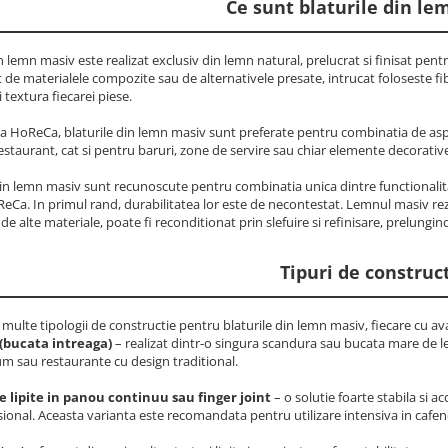
Ce sunt blaturile din l
n lemn masiv este realizat exclusiv din lemn natural, prelucrat si finisat pentr
it de materialele compozite sau de alternativele presate, intrucat foloseste fi
 textura fiecarei piese.
ia HoReCa, blaturile din lemn masiv sunt preferate pentru combinatia de aspec
staurant, cat si pentru baruri, zone de servire sau chiar elemente decorativ
din lemn masiv sunt recunoscute pentru combinatia unica dintre functionalita
eCa. In primul rand, durabilitatea lor este de necontestat. Lemnul masiv rezist
de alte materiale, poate fi reconditionat prin slefuire si refinisare, prelungind
Tipuri de construc
 multe tipologii de constructie pentru blaturile din lemn masiv, fiecare cu 
(bucata intreaga)
– realizat dintr-o singura scandura sau bucata mare de lem
m sau restaurante cu design traditional.
 lipite in panou continuu sau finger joint
– o solutie foarte stabila si acc
onal. Aceasta varianta este recomandata pentru utilizare intensiva in cafenel