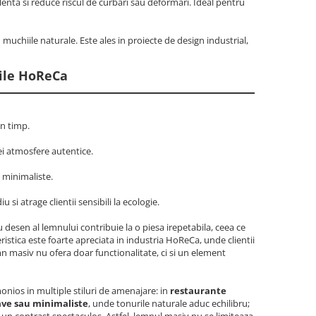
elenta si reduce riscul de curbari sau deformari. Ideal pentru
 muchiile naturale. Este ales in proiecte de design industrial,
ile HoReCa
in timp.
nei atmosfere autentice.
u minimaliste.
 si atrage clientii sensibili la ecologie.
u desen al lemnului contribuie la o piesa irepetabila, ceea ce
stica este foarte apreciata in industria HoReCa, unde clientii
n masiv nu ofera doar functionalitate, ci si un element
monios in multiple stiluri de amenajare: in
restaurante
ave sau minimaliste
, unde tonurile naturale aduc echilibru;
 un contrast spectaculos. Astfel, lemnul masiv nu se limiteaza