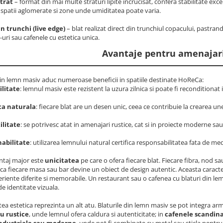
trat
– format din mai multe straturi lipite incrucisat, confera stabilitate exc
, spatii aglomerate si zone unde umiditatea poate varia.
in trunchi (live edge)
– blat realizat direct din trunchiul copacului, pastrand
uri sau cafenele cu estetica unica.
Avantaje pentru amenajar
din lemn masiv aduc numeroase beneficii in spatiile destinate HoReCa:
litate
: lemnul masiv este rezistent la uzura zilnica si poate fi reconditionat 
ca naturala
: fiecare blat are un desen unic, ceea ce contribuie la crearea u
ilitate
: se potrivesc atat in amenajari rustice, cat si in proiecte moderne sa
abilitate
: utilizarea lemnului natural certifica responsabilitatea fata de mediu
ntaj major este
unicitatea
pe care o ofera fiecare blat. Fiecare fibra, nod sa
a fiecare masa sau bar devine un obiect de design autentic. Aceasta caracteri
riente diferite si memorabile. Un restaurant sau o cafenea cu blaturi din lem
de identitate vizuala.
atea estetica reprezinta un alt atu. Blaturile din lemn masiv se pot integra ar
au rustice
, unde lemnul ofera caldura si autenticitate; in
cafenele scandin
industriale sau moderne
, unde pot fi combinate cu metal sau sticla pentru