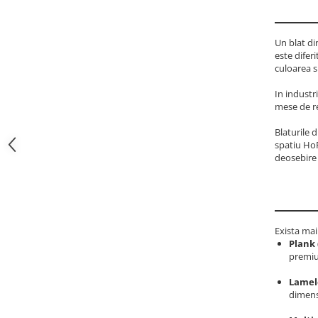
Un blat di
este difer
culoarea si
In industr
mese de re
Blaturile 
spatiu HoR
deosebire 
Exista mai
Plank 
premiu
Lamele
dimensi