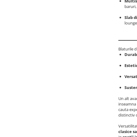
Multis
baruri
Slab d
lounge-
Blaturile 
Durabi
Esteti
Versat
Susten
Un alt ava
inseamna c
cauta expe
distinctiv 
Versatilit
clasice s
in
spatii 