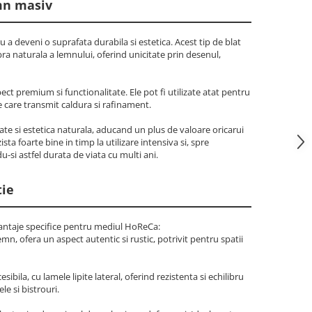
emn masiv
u a deveni o suprafata durabila si estetica. Acest tip de blat
bra naturala a lemnului, oferind unicitate prin desenul,
t premium si functionalitate. Ele pot fi utilizate atat pentru
e care transmit caldura si rafinament.
te si estetica naturala, aducand un plus de valoare oricarui
a foarte bine in timp la utilizare intensiva si, spre
u-si astfel durata de viata cu multi ani.
tie
avantaje specifice pentru mediul HoReCa:
n, ofera un aspect autentic si rustic, potrivit pentru spatii
esibila, cu lamele lipite lateral, oferind rezistenta si echilibru
e si bistrouri.