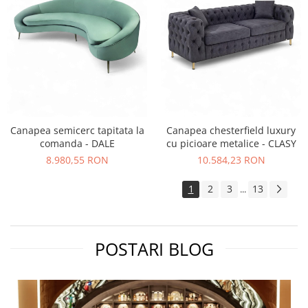
Canapea semicerc tapitata la
Canapea chesterfield luxury
comanda - DALE
cu picioare metalice - CLASY
8.980,55 RON
10.584,23 RON
1
2
3
13
...
POSTARI BLOG