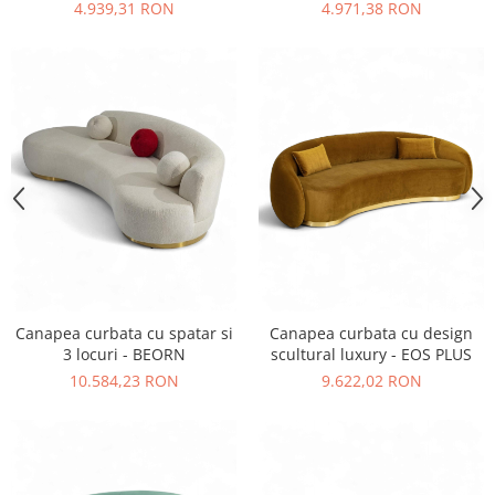
office - MOON
MAROON
4.939,31 RON
4.971,38 RON
Vitrina bar / retrobar
Accesorii
Blaturi de masa
Blaturi din PAL
Blaturi din MDF
Blaturi din metal
Blaturi din Topalit
Blaturi din lemn masiv
Blaturi din HPL Compact
Blaturi din piatra naturala si
compozit
Canapea curbata cu spatar si
Canapea curbata cu design
Scaune profesionale
3 locuri - BEORN
scultural luxury - EOS PLUS
10.584,23 RON
9.622,02 RON
Scaun laborator
Scaune de lucru