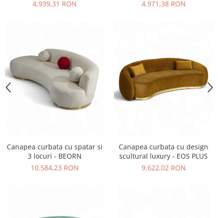
office - MOON
MAROON
4.939,31 RON
4.971,38 RON
Vitrina bar / retrobar
Accesorii
Blaturi de masa
Blaturi din PAL
Blaturi din MDF
Blaturi din metal
Blaturi din Topalit
Blaturi din lemn masiv
Blaturi din HPL Compact
Blaturi din piatra naturala si
compozit
Canapea curbata cu spatar si
Canapea curbata cu design
Scaune profesionale
3 locuri - BEORN
scultural luxury - EOS PLUS
10.584,23 RON
9.622,02 RON
Scaun laborator
Scaune de lucru