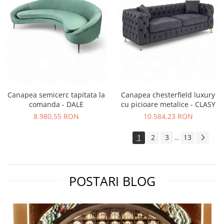
Canapea semicerc tapitata la
Canapea chesterfield luxury
comanda - DALE
cu picioare metalice - CLASY
8.980,55 RON
10.584,23 RON
1
2
3
13
...
POSTARI BLOG