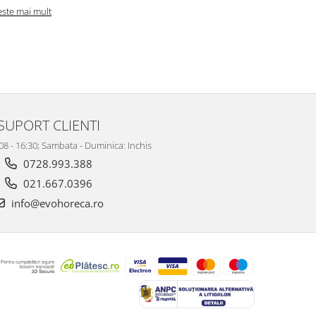
este mai mult
SUPORT CLIENTI
 08 - 16:30; Sambata - Duminica: Inchis
0728.993.388
021.667.0396
info@evohoreca.ro