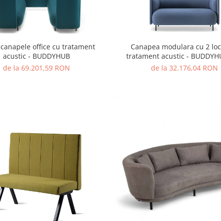
 canapele office cu tratament
Canapea modulara cu 2 locu
acustic - BUDDYHUB
tratament acustic - BUDDYH
de la 69.201,59 RON
de la 32.176,04 RON