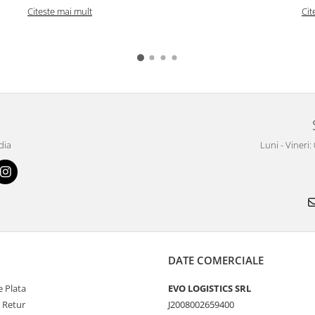
Citeste mai mult
Cit
dia
Luni - Vineri:
DATE COMERCIALE
 Plata
EVO LOGISTICS SRL
e Retur
J2008002659400