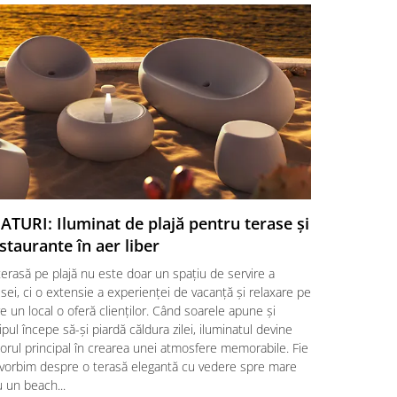
ATURI: Iluminat de plajă pentru terase și
SFATURI:
staurante în aer liber
o aleger
erasă pe plajă nu este doar un spațiu de servire a
Amenajarea 
ei, ci o extensie a experienței de vacanță și relaxare pe
alegere a un
e un local o oferă clienților. Când soarele apune și
clienților, d
ipul începe să-și piardă căldura zilei, iluminatul devine
factori esenț
orul principal în crearea unei atmosfere memorabile. Fie
locații HoRe
 vorbim despre o terasă elegantă cu vedere spre mare
împletite ră
 un beach...
Citeste mai m