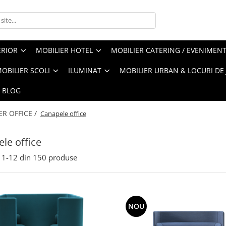
ERIOR
MOBILIER HOTEL
MOBILIER CATERING / EVENIMEN
OBILIER SCOLI
ILUMINAT
MOBILIER URBAN & LOCURI DE
BLOG
ER OFFICE /
Canapele office
le office
1-
12
din
150
produse
NOU