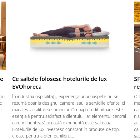
te
Ce saltele folosesc hotelurile de lux |
SF
EVOhoreca
re
nui
În industria ospitalității, experiența unui oaspete nu se
O t
ic
rezumă doar la designul camerei sau la serviciile oferite, ci
mes
ni
mai ales la calitatea somnului. O noapte odihnitoare este
car
esențială pentru satisfacția clientului, iar elementul central
nis
care influențează această experiență este salteaua.
act
Hotelurile de lux investesc constant în produse de top,
că
create pentru a oferi echilibrul...
sau