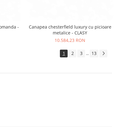
comanda -
Canapea chesterfield luxury cu picioare
metalice - CLASY
10.584,23 RON
1
2
3
13
...