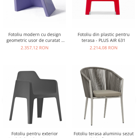
Vitrina bar / retrobar
Accesorii
Blaturi de masa
Fotoliu modern cu design
Fotoliu din plastic pentru
Blaturi din PAL
geometric usor de curatat -
terasa - PLUS AIR 631
Blaturi din MDF
EXOFA
2.357,12 RON
2.214,08 RON
Blaturi din metal
Blaturi din Topalit
Blaturi din lemn masiv
Blaturi din HPL Compact
Blaturi din piatra naturala si
compozit
Scaune profesionale
Scaun laborator
Scaune de lucru
Fotoliu pentru exterior
Fotoliu terasa aluminiu sezut