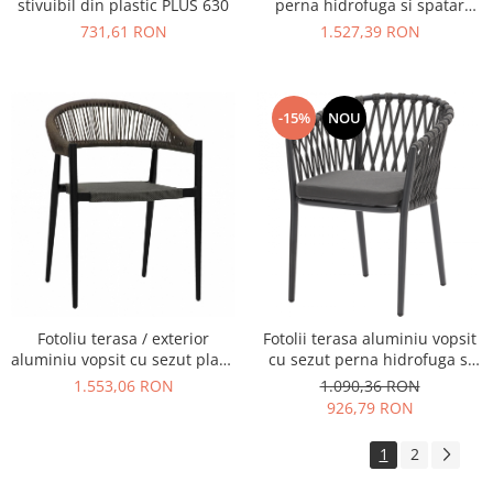
stivuibil din plastic PLUS 630
perna hidrofuga si spatar
corzi RSE70
731,61 RON
1.527,39 RON
-15%
NOU
Fotoliu terasa / exterior
Fotolii terasa aluminiu vopsit
aluminiu vopsit cu sezut plasa
cu sezut perna hidrofuga si
si spatar corzi RSE72
spatar impletit DIONE
1.553,06 RON
1.090,36 RON
926,79 RON
1
2