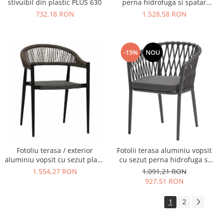
stivuibil din plastic PLUS 630
perna hidrofuga si spatar
corzi RSE70
732,18 RON
1.528,58 RON
-15%
NOU
Fotoliu terasa / exterior
Fotolii terasa aluminiu vopsit
aluminiu vopsit cu sezut plasa
cu sezut perna hidrofuga si
si spatar corzi RSE72
spatar impletit DIONE
1.554,27 RON
1.091,21 RON
927,51 RON
1
2