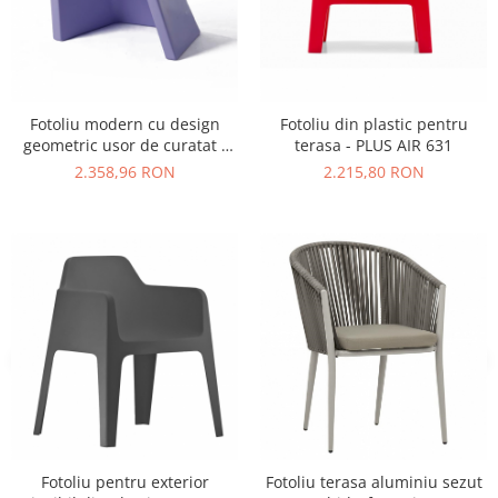
Vitrina bar / retrobar
Accesorii
Blaturi de masa
Fotoliu modern cu design
Fotoliu din plastic pentru
Blaturi din PAL
geometric usor de curatat -
terasa - PLUS AIR 631
Blaturi din MDF
EXOFA
2.358,96 RON
2.215,80 RON
Blaturi din metal
Blaturi din Topalit
Blaturi din lemn masiv
Blaturi din HPL Compact
Blaturi din piatra naturala si
compozit
Scaune profesionale
Scaun laborator
Scaune de lucru
Fotoliu pentru exterior
Fotoliu terasa aluminiu sezut