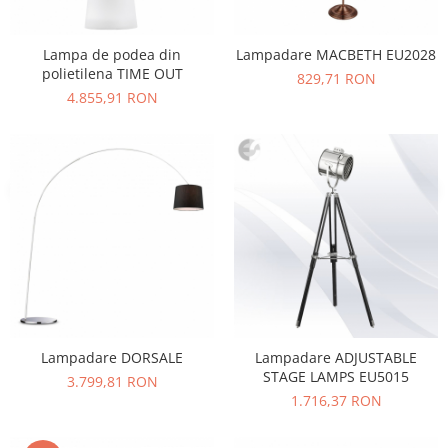
Vitrina bar / retrobar
Accesorii
Lampa de podea din
Lampadare MACBETH EU2028
polietilena TIME OUT
829,71 RON
Blaturi de masa
4.855,91 RON
Blaturi din PAL
Blaturi din MDF
Blaturi din metal
Blaturi din Topalit
Blaturi din lemn masiv
Blaturi din HPL Compact
Blaturi din piatra naturala si
compozit
Scaune profesionale
Scaun laborator
Lampadare DORSALE
Lampadare ADJUSTABLE
Scaune de lucru
STAGE LAMPS EU5015
3.799,81 RON
1.716,37 RON