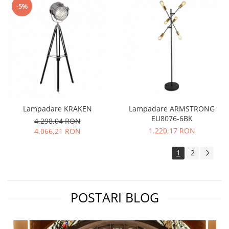
-5%
Lampadare KRAKEN
Lampadare ARMSTRONG
EU8076-6BK
4.298,04 RON
1.220,17 RON
4.066,21 RON
1
2
POSTARI BLOG