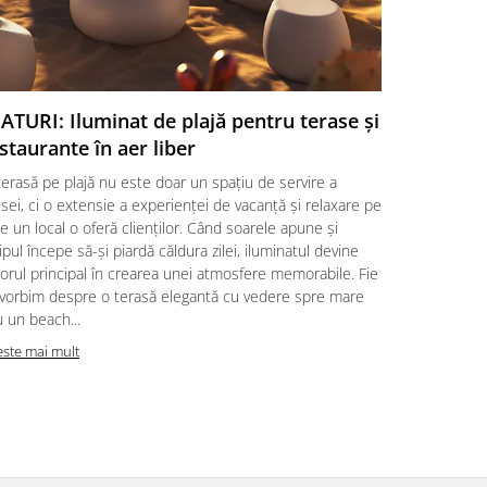
ATURI: Iluminat de plajă pentru terase și
SFATURI:
staurante în aer liber
o aleger
erasă pe plajă nu este doar un spațiu de servire a
Amenajarea 
ei, ci o extensie a experienței de vacanță și relaxare pe
alegere a un
e un local o oferă clienților. Când soarele apune și
clienților, d
ipul începe să-și piardă căldura zilei, iluminatul devine
factori esenț
orul principal în crearea unei atmosfere memorabile. Fie
locații HoRe
 vorbim despre o terasă elegantă cu vedere spre mare
împletite ră
 un beach...
Citeste mai m
este mai mult