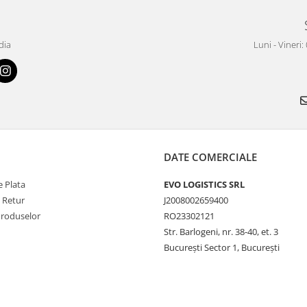
dia
Luni - Vineri:
DATE COMERCIALE
 Plata
EVO LOGISTICS SRL
e Retur
J2008002659400
Produselor
RO23302121
Str. Barlogeni, nr. 38-40, et. 3
București Sector 1, București