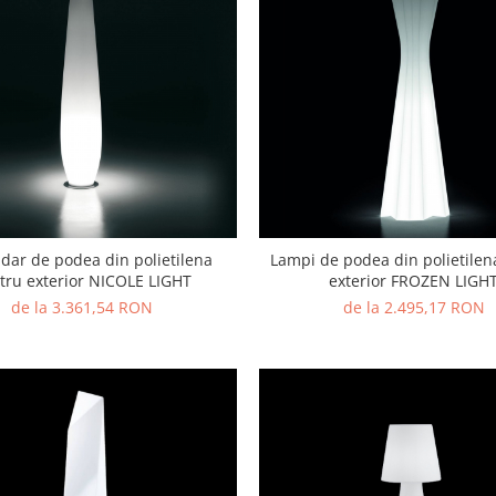
ar de podea din polietilena
Lampi de podea din polietilen
tru exterior NICOLE LIGHT
exterior FROZEN LIGH
de la 3.361,54 RON
de la 2.495,17 RON