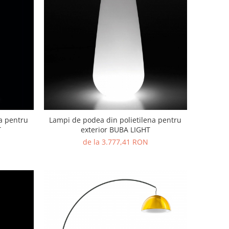
a pentru
Lampi de podea din polietilena pentru
T
exterior BUBA LIGHT
de la 3.777,41 RON