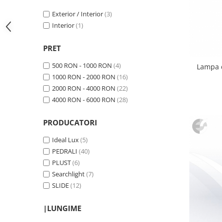
Vitrina bar / retrobar
Exterior / Interior
(3)
Accesorii
Interior
(1)
Blaturi de masa
PRET
Blaturi din PAL
500 RON - 1000 RON
(4)
Lampa d
Blaturi din MDF
1000 RON - 2000 RON
(16)
Blaturi din metal
2000 RON - 4000 RON
(22)
Blaturi din Topalit
4000 RON - 6000 RON
(28)
Blaturi din lemn masiv
Blaturi din HPL Compact
PRODUCATORI
Blaturi din piatra naturala si
Ideal Lux
(5)
compozit
PEDRALI
(40)
Scaune profesionale
PLUST
(6)
Scaun laborator
Searchlight
(7)
Scaune de lucru
SLIDE
(12)
|LUNGIME