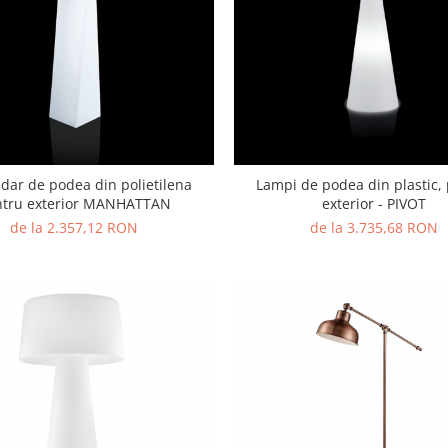
ar de podea din polietilena
Lampi de podea din plastic,
ntru exterior MANHATTAN
exterior - PIVOT
de la 2.357,12 RON
de la 3.735,68 RON