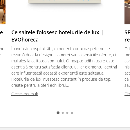
te
Ce saltele folosesc hotelurile de lux |
SF
EVOhoreca
re
nui
În industria ospitalității, experiența unui oaspete nu se
O t
ic
rezumă doar la designul camerei sau la serviciile oferite, ci
mes
ni
mai ales la calitatea somnului. O noapte odihnitoare este
car
esențială pentru satisfacția clientului, iar elementul central
nis
care influențează această experiență este salteaua.
act
Hotelurile de lux investesc constant în produse de top,
că
create pentru a oferi echilibrul...
sau
Citeste mai mult
Cit