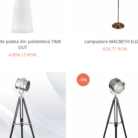
e podea din polietilena TIME
Lampadare MACBETH EU
OUT
829,71 RON
4.858,13 RON
-5%