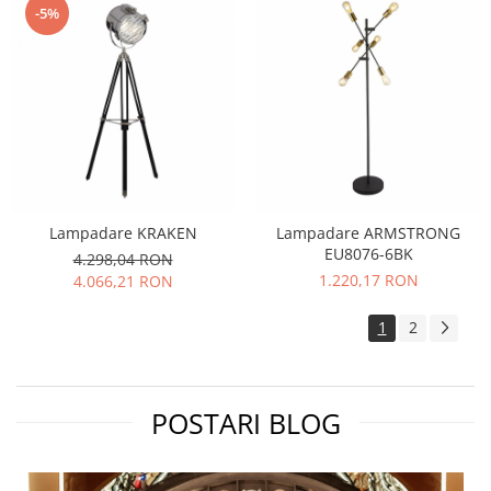
-5%
Lampadare KRAKEN
Lampadare ARMSTRONG
EU8076-6BK
4.298,04 RON
1.220,17 RON
4.066,21 RON
1
2
POSTARI BLOG