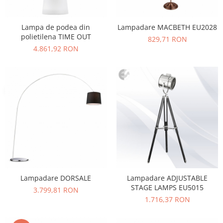
Vitrina bar / retrobar
Accesorii
Lampa de podea din
Lampadare MACBETH EU2028
polietilena TIME OUT
829,71 RON
Blaturi de masa
4.861,92 RON
Blaturi din PAL
Blaturi din MDF
Blaturi din metal
Blaturi din Topalit
Blaturi din lemn masiv
Blaturi din HPL Compact
Blaturi din piatra naturala si
compozit
Scaune profesionale
Scaun laborator
Lampadare DORSALE
Lampadare ADJUSTABLE
Scaune de lucru
STAGE LAMPS EU5015
3.799,81 RON
1.716,37 RON