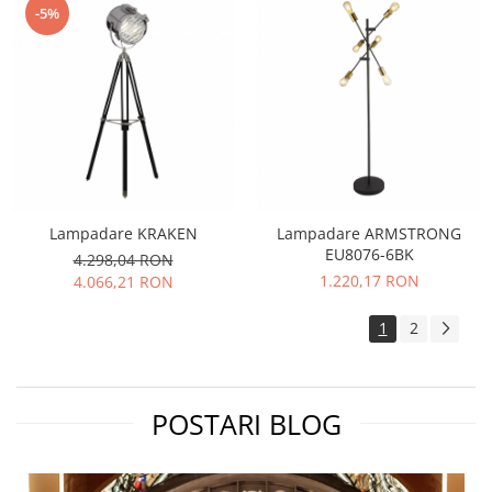
-5%
Lampadare KRAKEN
Lampadare ARMSTRONG
EU8076-6BK
4.298,04 RON
1.220,17 RON
4.066,21 RON
1
2
POSTARI BLOG