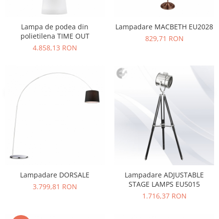
Vitrina bar / retrobar
Accesorii
Lampa de podea din
Lampadare MACBETH EU2028
polietilena TIME OUT
829,71 RON
Blaturi de masa
4.858,13 RON
Blaturi din PAL
Blaturi din MDF
Blaturi din metal
Blaturi din Topalit
Blaturi din lemn masiv
Blaturi din HPL Compact
Blaturi din piatra naturala si
compozit
Scaune profesionale
Scaun laborator
Lampadare DORSALE
Lampadare ADJUSTABLE
Scaune de lucru
STAGE LAMPS EU5015
3.799,81 RON
1.716,37 RON