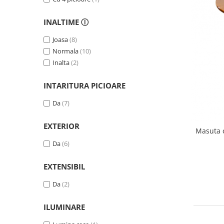
INALTIME Ⓘ
Joasa
(8)
Normala
(10)
Inalta
(2)
INTARITURA PICIOARE
Da
(7)
EXTERIOR
Masuta c
Da
(6)
EXTENSIBIL
Da
(2)
ILUMINARE