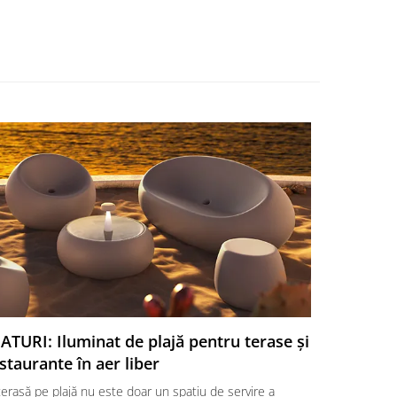
ATURI: Iluminat de plajă pentru terase și
SFATURI:
staurante în aer liber
o aleger
erasă pe plajă nu este doar un spațiu de servire a
Amenajarea 