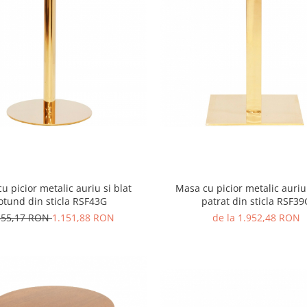
u picior metalic auriu si blat
Masa cu picior metalic auriu 
otund din sticla RSF43G
patrat din sticla RSF39
355,17 RON
1.151,88 RON
de la 1.952,48 RON