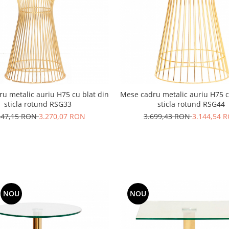
u metalic auriu H75 cu blat din
Mese cadru metalic auriu H75 c
sticla rotund RSG33
sticla rotund RSG44
847,15 RON
3.270,07 RON
3.699,43 RON
3.144,54 
NOU
NOU