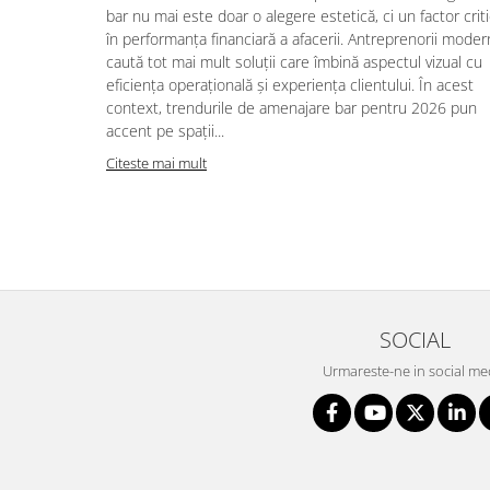
bar nu mai este doar o alegere estetică, ci un factor crit
în performanța financiară a afacerii. Antreprenorii moder
caută tot mai mult soluții care îmbină aspectul vizual cu
eficiența operațională și experiența clientului. În acest
context, trendurile de amenajare bar pentru 2026 pun
accent pe spații...
Citeste mai mult
SOCIAL
Urmareste-ne in social me