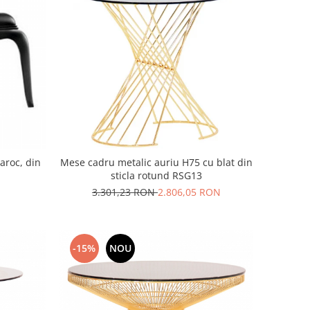
aroc, din
Mese cadru metalic auriu H75 cu blat din
sticla rotund RSG13
3.301,23 RON
2.806,05 RON
-15%
NOU