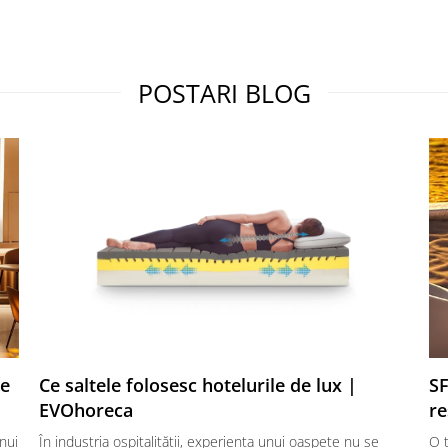
POSTARI BLOG
te
Ce saltele folosesc hotelurile de lux |
SF
EVOhoreca
re
nui
În industria ospitalității, experiența unui oaspete nu se
O t