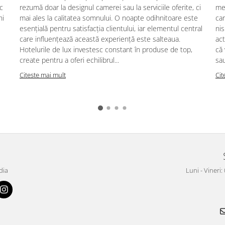
ic
rezumă doar la designul camerei sau la serviciile oferite, ci
mes
ni
mai ales la calitatea somnului. O noapte odihnitoare este
car
esențială pentru satisfacția clientului, iar elementul central
nis
care influențează această experiență este salteaua.
act
Hotelurile de lux investesc constant în produse de top,
că
create pentru a oferi echilibrul...
sau
Citeste mai mult
Cit
dia
Luni - Vineri: