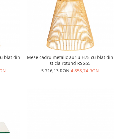
u blat din
Mese cadru metalic auriu H75 cu blat din
sticla rotund RSG55
RON
5.716,13 RON
4.858,74 RON