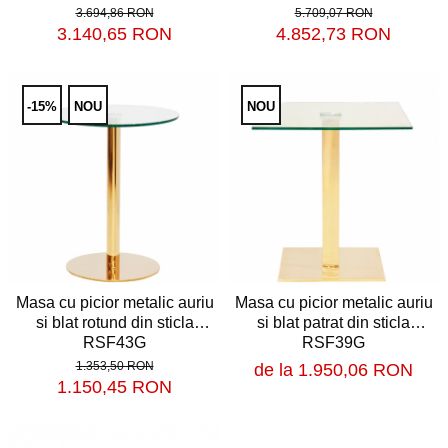
Baruri
Bean bags
3.694,86 RON
5.709,07 RON
3.140,65 RON
4.852,73 RON
Bar la comanda
Bar mobil
Consola bar
-15%
NOU
NOU
Frapiere
Vitrina bar / retrobar
Accesorii
Blaturi de masa
Blaturi din PAL
Blaturi din MDF
Masa cu picior metalic auriu
Masa cu picior metalic auriu
Blaturi din metal
si blat rotund din sticla
si blat patrat din sticla
RSF43G
RSF39G
Blaturi din Topalit
1.353,50 RON
de la 1.950,06 RON
Blaturi din lemn masiv
1.150,45 RON
Blaturi din HPL Compact
Blaturi din piatra naturala si
compozit