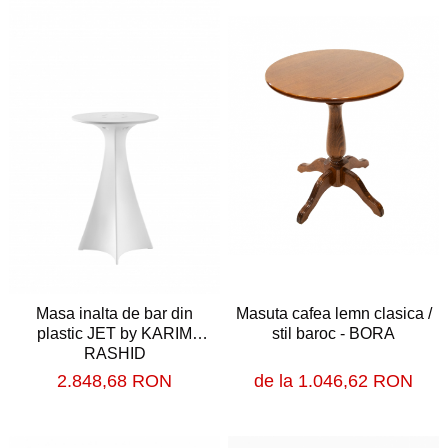
Scaune profesionale
Scaun laborator
Scaune de lucru
Masa inalta de bar din
Masuta cafea lemn clasica /
plastic JET by KARIM
stil baroc - BORA
RASHID
2.848,68 RON
de la 1.046,62 RON