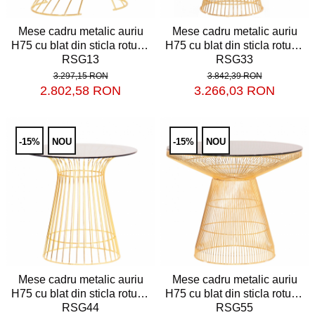
Scaune de bar pentru
exterior
Fotolii din lemn
Decoratiuni urbane
Mese cadru metalic auriu
Mese cadru metalic auriu
Fotolii din metal
H75 cu blat din sticla rotund
H75 cu blat din sticla rotund
Obiecte decorative
Decorațiuni de Paște
RSG13
RSG33
Fotolii din plastic
Decoratiuni de Craciun
3.297,15 RON
3.842,39 RON
Solutii umbrire
Banchete & tabureti
2.802,58 RON
3.266,03 RON
Iluminat Urban
Umbrele cu picior central
Baze de masa
Stalpi de iluminat public stradal
Umbrele cu picior lateral (ghiocel)
Stalpi iluminat alei pietonale parcuri
Picioare de masa din lemn
Pergole
-15%
NOU
-15%
NOU
si gradini
Picioare de masa din metal
Mobilier luminos
Picioare de masa din plastic
Picioare de masa reglabile
Demifotolii si fotolii de
terasa / exterior
Scaune inalte de bar
Fotolii cafenea
Scaune de bar lemn
Fotolii lounge
Scaune de bar metal
Fotolii restaurant
Mese cadru metalic auriu
Mese cadru metalic auriu
Scaune de bar plastic
H75 cu blat din sticla rotund
H75 cu blat din sticla rotund
Scaune de bar reglabile / rotative
Tabureti & Bean Bag
RSG44
RSG55