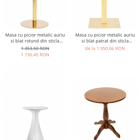
Vitrina bar / retrobar
Accesorii
Blaturi de masa
Masa cu picior metalic auriu
Masa cu picior metalic auriu
Blaturi din PAL
si blat rotund din sticla
si blat patrat din sticla
Blaturi din MDF
RSF43G
RSF39G
1.353,50 RON
de la 1.950,06 RON
Blaturi din metal
1.150,45 RON
Blaturi din Topalit
Blaturi din lemn masiv
Blaturi din HPL Compact
Blaturi din piatra naturala si
compozit
Scaune profesionale
Scaun laborator
Scaune de lucru