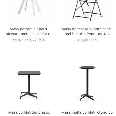
Vitrina bar / retrobar
Accesorii
Blaturi de masa
Masa patrata cu patru
Masa de terasa plianta cadru
Blaturi din PAL
picioare metalice si blat de
otel blat din lemn BISTRO
Blaturi din MDF
HPL MATRIX ARKI-BASE ARK4
TABLE
de la 1.191,77 RON
513,41 RON
Blaturi din metal
Blaturi din Topalit
Blaturi din lemn masiv
Blaturi din HPL Compact
Blaturi din piatra naturala si
compozit
Scaune profesionale
Scaun laborator
Scaune de lucru
Masa cu blat din plastic
Masa inalta cu blat rotund 60