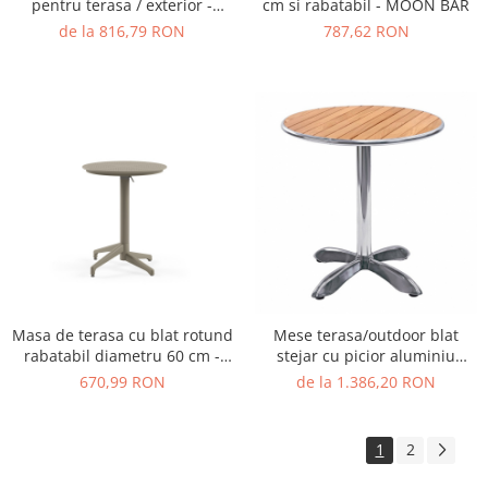
pentru terasa / exterior -
cm si rabatabil - MOON BAR
MOON
de la 816,79 RON
787,62 RON
Masa de terasa cu blat rotund
Mese terasa/outdoor blat
rabatabil diametru 60 cm -
stejar cu picior aluminiu
MOON
MTW001
670,99 RON
de la 1.386,20 RON
1
2