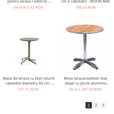
pentru terasa / exterior -
cm si rabatabil - MOON BAR
MOON
de la 817,42 RON
788,23 RON
Masa de terasa cu blat rotund
Mese terasa/outdoor blat
rabatabil diametru 60 cm -
stejar cu picior aluminiu
MOON
MTW001
671,51 RON
de la 1.387,29 RON
1
2