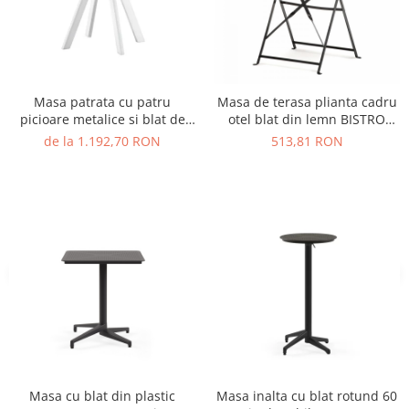
Vitrina bar / retrobar
Accesorii
Blaturi de masa
Masa patrata cu patru
Masa de terasa plianta cadru
Blaturi din PAL
picioare metalice si blat de
otel blat din lemn BISTRO
Blaturi din MDF
HPL MATRIX ARKI-BASE ARK4
TABLE
de la 1.192,70 RON
513,81 RON
Blaturi din metal
Blaturi din Topalit
Blaturi din lemn masiv
Blaturi din HPL Compact
Blaturi din piatra naturala si
compozit
Scaune profesionale
Scaun laborator
Scaune de lucru
Masa cu blat din plastic
Masa inalta cu blat rotund 60