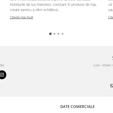
Hotelurile de lux investesc constant în produse de top,
că
create pentru a oferi echilibrul...
sau
Citeste mai mult
Cit
dia
Luni - Vineri:
DATE COMERCIALE