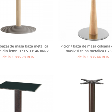
 (baza) de masa baza metalica
Picior / baza de masa coloana
a din lemn H73 STEP 4630/RV
masiv si talpa metalica H7
4481/FM
de la 1.886,78 RON
de la 1.835,44 RON