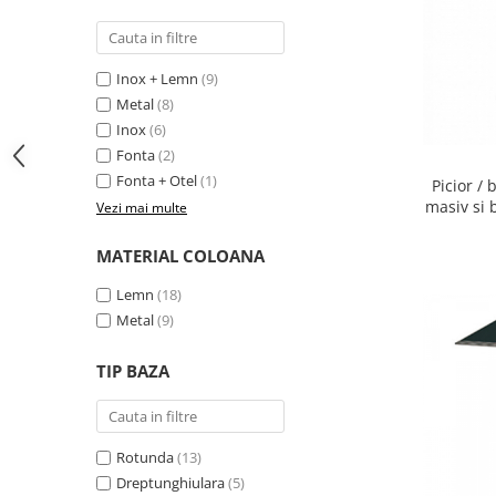
Vitrina bar / retrobar
Accesorii
Inox + Lemn
(9)
Blaturi de masa
Metal
(8)
Blaturi din PAL
Inox
(6)
Blaturi din MDF
Fonta
(2)
Fonta + Otel
(1)
Blaturi din metal
Picior /
masiv si 
Vezi mai multe
Blaturi din Topalit
Blaturi din lemn masiv
MATERIAL COLOANA
Blaturi din HPL Compact
Lemn
(18)
Blaturi din piatra naturala si
compozit
Metal
(9)
Scaune profesionale
TIP BAZA
Scaun laborator
Scaune de lucru
Rotunda
(13)
Dreptunghiulara
(5)