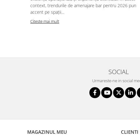
context, trendurile de amenajare bar pentru 2026 pun
accent pe spații...
Citeste mai mult
SOCIAL
Urmareste-ne in social me
MAGAZINUL MEU
CLIENTI