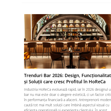
Trenduri Bar 2026: Design, Funcționalita
și Soluții care cresc Profitul în HoReCa
Industria HoReCa evoluează rapid, iar în 2026 designul u
bar nu mai este doar o alegere estetică, ci un factor crit
în performanța financiară a afacerii. Antreprenorii moder
caută tot mai mult soluții care îmbină aspectul vizual cu
eficiența operațională și experiența clientului. În acest