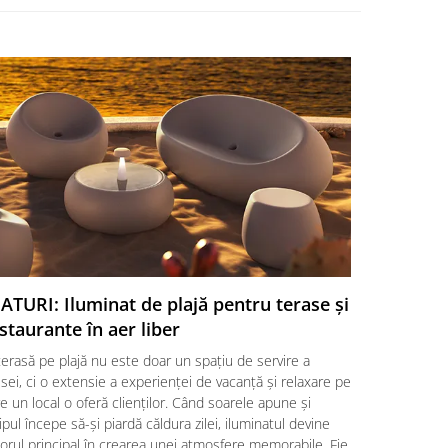
ATURI: Iluminat de plajă pentru terase și
SFATURI:
staurante în aer liber
o aleger
erasă pe plajă nu este doar un spațiu de servire a
Amenajarea 
ei, ci o extensie a experienței de vacanță și relaxare pe
alegere a un
e un local o oferă clienților. Când soarele apune și
clienților, d
ipul începe să-și piardă căldura zilei, iluminatul devine
factori esenț
orul principal în crearea unei atmosfere memorabile. Fie
locații HoRe