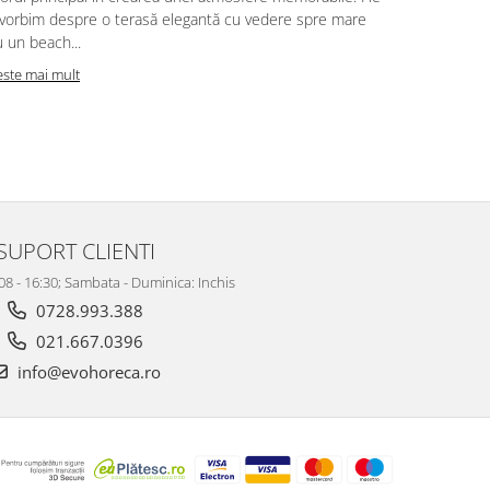
 vorbim despre o terasă elegantă cu vedere spre mare
împletite ră
 un beach...
Citeste mai m
este mai mult
SUPORT CLIENTI
 08 - 16:30; Sambata - Duminica: Inchis
0728.993.388
021.667.0396
info@evohoreca.ro