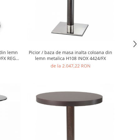
Picior / baza de masa inalta coloana din
 din lemn
lemn metalica H108 INOX 4424/FX
/FX REG
de la 2.047,22 RON