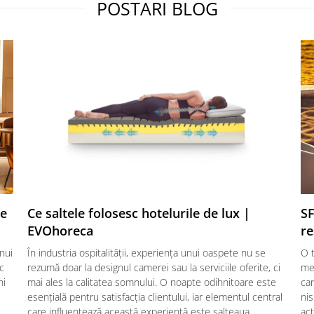
POSTARI BLOG
te
Ce saltele folosesc hotelurile de lux |
SF
EVOhoreca
re
nui
În industria ospitalității, experiența unui oaspete nu se
O t
ic
rezumă doar la designul camerei sau la serviciile oferite, ci
mes
ni
mai ales la calitatea somnului. O noapte odihnitoare este
car
esențială pentru satisfacția clientului, iar elementul central
nis
care influențează această experiență este salteaua.
act