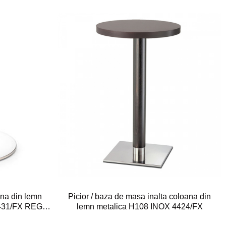
Picior / baza de masa inalta coloana din
ana din lemn
lemn metalica H108 INOX 4424/FX
4431/FX REG