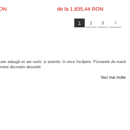
RON
de la 1.835,44 RON
1
2
3
care adaugă un aer rustic și autentic în orice încăpere. Picioarele de masă
lement decorativ deosebit.
Vezi mai multe