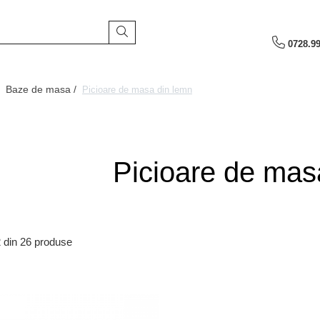
0728.9
/
Baze de masa /
Picioare de masa din lemn
Picioare de mas
2
din
26
produse