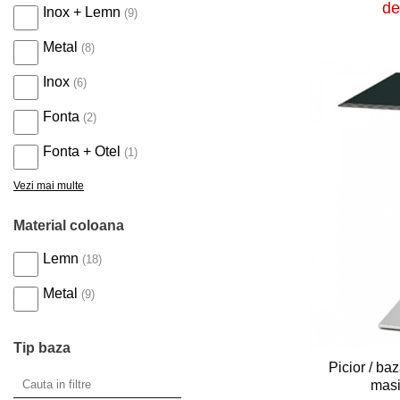
de
Inox + Lemn
(9)
Metal
(8)
Inox
(6)
Fonta
(2)
Fonta + Otel
(1)
Vezi mai multe
Material coloana
Lemn
(18)
Metal
(9)
Tip baza
Picior / b
mas