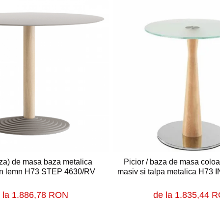
aza) de masa baza metalica
Picior / baza de masa colo
in lemn H73 STEP 4630/RV
masiv si talpa metalica H73
 la 1.886,78 RON
de la 1.835,44 