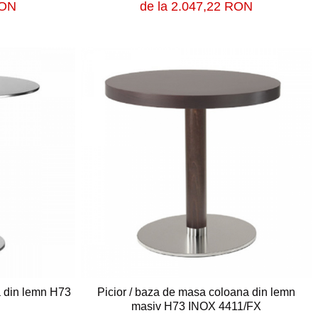
de la 2.047,22 RON
RON
a din lemn H73
Picior / baza de masa coloana din lemn
masiv H73 INOX 4411/FX