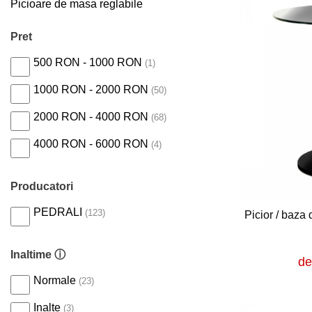
Picioare de masa reglabile
Pret
500 RON - 1000 RON
(1)
1000 RON - 2000 RON
(50)
2000 RON - 4000 RON
(68)
4000 RON - 6000 RON
(4)
Producatori
PEDRALI
(123)
Picior / baza
Inaltime ⓘ
de
Normale
(23)
Inalte
(3)