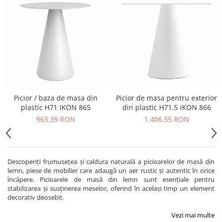
Iluminat Urban
Umbrele cu picior lateral (ghiocel)
Fotolii din plastic
Stalpi de iluminat public stradal
Pergole
Banchete & tabureti
Stalpi iluminat alei pietonale
Mobilier luminos
Baze de masa
parcuri si gradini
Demifotolii si fotolii de terasa /
Picioare de masa din lemn
exterior
Picioare de masa din metal
Fotolii cafenea
Picioare de masa din plastic
Fotolii lounge
Picioare de masa reglabile
Fotolii restaurant
Picior / baza de masa din
Picior de masa pentru exterior
Scaune inalte de bar
plastic H71 IKON 865
din plastic H71.5 IKON 866
Tabureti & Bean Bag
Scaune de bar lemn
963,39 RON
1.406,55 RON
Bean bags
Scaune de bar metal
Scaune de bar plastic
Scaune de bar reglabile / rotative
Descoperiți frumusețea și caldura naturală a picioarelor de masă din
Baruri
lemn, piese de mobilier care adaugă un aer rustic și autentic în orice
încăpere. Picioarele de masă din lemn sunt esențiale pentru
Bar la comanda
stabilizarea și susținerea meselor, oferind în același timp un element
Bar mobil
decorativ deosebit.
Consola bar
Vezi mai multe
Frapiere