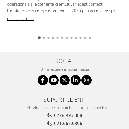
operațională și experiența clientului. În acest context,
trendurile de amenajare bar pentru 2026 pun accent pe spații...
Citeste mai mult
SOCIAL
Urmareste-ne in social media
SUPORT CLIENTI
Luni - Vineri: 08 - 16:30; Sambata - Duminica: Inchis
0728.993.388
021.667.0396