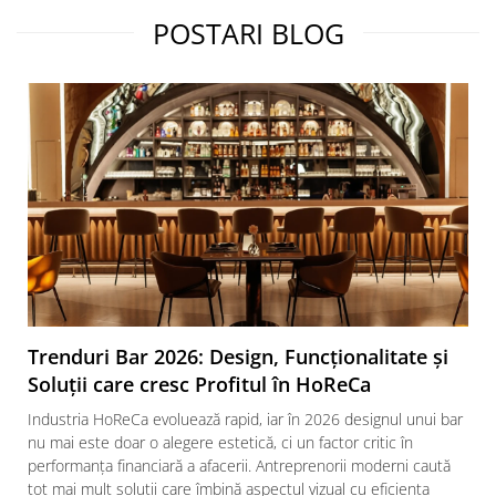
POSTARI BLOG
Vitrina bar / retrobar
Accesorii
Blaturi de masa
Blaturi din PAL
Blaturi din MDF
Blaturi din metal
Blaturi din Topalit
Blaturi din lemn masiv
Blaturi din HPL Compact
Blaturi din piatra naturala si
compozit
Scaune profesionale
Trenduri Bar 2026: Design, Funcționalitate și
Soluții care cresc Profitul în HoReCa
Scaun laborator
Scaune de lucru
Industria HoReCa evoluează rapid, iar în 2026 designul unui bar
nu mai este doar o alegere estetică, ci un factor critic în
performanța financiară a afacerii. Antreprenorii moderni caută
tot mai mult soluții care îmbină aspectul vizual cu eficiența