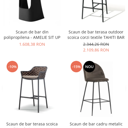
Vitrina bar / retrobar
Accesorii
Blaturi de masa
Scaun de bar din
Scaun de bar terasa outdoor
Blaturi din PAL
polipropilena - AMELIE SIT UP
scoica corzi textile TAHITI BAR
Blaturi din MDF
1.608,38 RON
2.344,26 RON
Blaturi din metal
2.109,86 RON
Blaturi din Topalit
Blaturi din lemn masiv
-10%
-15%
NOU
Blaturi din HPL Compact
Blaturi din piatra naturala si
compozit
Scaune profesionale
Scaun laborator
Scaune de lucru
Scaun de bar terasa scoica
Scaun de bar cadru metalic