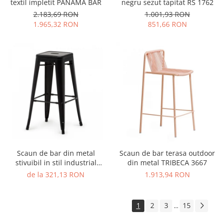
textil impletit PANAMA BAR
negru sezut tapitat RS 1762
2.183,69 RON
1.001,93 RON
1.965,32 RON
851,66 RON
Scaun de bar din metal
Scaun de bar terasa outdoor
stivuibil in stil industrial
din metal TRIBECA 3667
TOLIX STOOL STYLE
de la 321,13 RON
1.913,94 RON
1
2
3
15
...