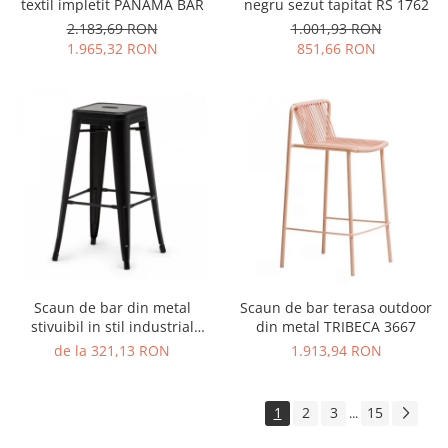
textil impletit PANAMA BAR
negru sezut tapitat RS 1762
2.183,69 RON
1.001,93 RON
1.965,32 RON
851,66 RON
Scaun de bar din metal
Scaun de bar terasa outdoor
stivuibil in stil industrial
din metal TRIBECA 3667
TOLIX STOOL STYLE
de la 321,13 RON
1.913,94 RON
1
2
3
15
...