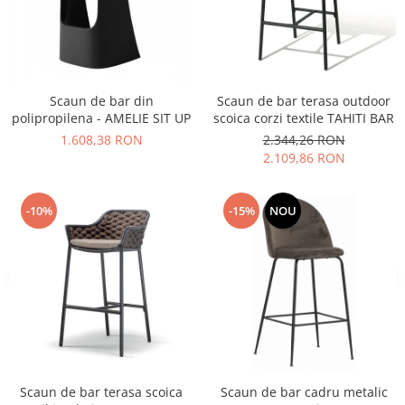
Vitrina bar / retrobar
Accesorii
Blaturi de masa
Scaun de bar din
Scaun de bar terasa outdoor
Blaturi din PAL
polipropilena - AMELIE SIT UP
scoica corzi textile TAHITI BAR
Blaturi din MDF
1.608,38 RON
2.344,26 RON
Blaturi din metal
2.109,86 RON
Blaturi din Topalit
Blaturi din lemn masiv
-10%
-15%
NOU
Blaturi din HPL Compact
Blaturi din piatra naturala si
compozit
Scaune profesionale
Scaun laborator
Scaune de lucru
Scaun de bar terasa scoica
Scaun de bar cadru metalic