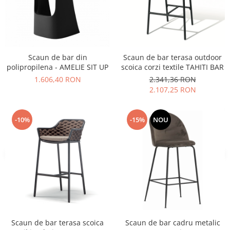
Vitrina bar / retrobar
Accesorii
Blaturi de masa
Scaun de bar din
Scaun de bar terasa outdoor
Blaturi din PAL
polipropilena - AMELIE SIT UP
scoica corzi textile TAHITI BAR
Blaturi din MDF
1.606,40 RON
2.341,36 RON
Blaturi din metal
2.107,25 RON
Blaturi din Topalit
Blaturi din lemn masiv
-10%
-15%
NOU
Blaturi din HPL Compact
Blaturi din piatra naturala si
compozit
Scaune profesionale
Scaun laborator
Scaune de lucru
Scaun de bar terasa scoica
Scaun de bar cadru metalic