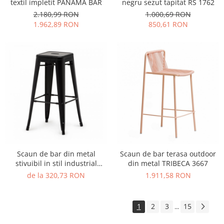
textil impletit PANAMA BAR
negru sezut tapitat RS 1762
2.180,99 RON
1.000,69 RON
1.962,89 RON
850,61 RON
Scaun de bar din metal
Scaun de bar terasa outdoor
stivuibil in stil industrial
din metal TRIBECA 3667
TOLIX STOOL STYLE
de la 320,73 RON
1.911,58 RON
1
2
3
15
...