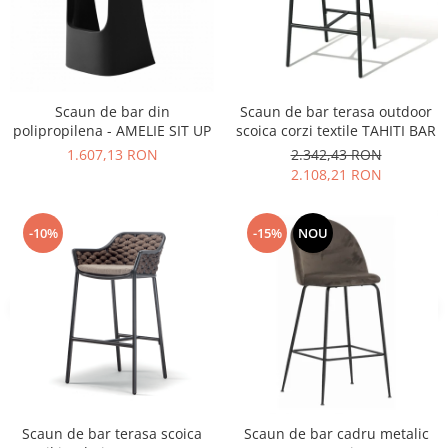
Vitrina bar / retrobar
Accesorii
Blaturi de masa
Scaun de bar din
Scaun de bar terasa outdoor
Blaturi din PAL
polipropilena - AMELIE SIT UP
scoica corzi textile TAHITI BAR
Blaturi din MDF
1.607,13 RON
2.342,43 RON
Blaturi din metal
2.108,21 RON
Blaturi din Topalit
Blaturi din lemn masiv
-10%
-15%
NOU
Blaturi din HPL Compact
Blaturi din piatra naturala si
compozit
Scaune profesionale
Scaun laborator
Scaune de lucru
Scaun de bar terasa scoica
Scaun de bar cadru metalic