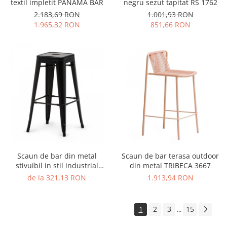
textil impletit PANAMA BAR
negru sezut tapitat RS 1762
2.183,69 RON
1.001,93 RON
1.965,32 RON
851,66 RON
Scaun de bar din metal
Scaun de bar terasa outdoor
stivuibil in stil industrial
din metal TRIBECA 3667
TOLIX STOOL STYLE
de la 321,13 RON
1.913,94 RON
1
2
3
15
...