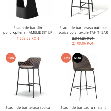
Vitrina bar / retrobar
Accesorii
Blaturi de masa
Scaun de bar din
Scaun de bar terasa outdoor
Blaturi din PAL
polipropilena - AMELIE SIT UP
scoica corzi textile TAHITI BAR
Blaturi din MDF
1.608,38 RON
2.344,26 RON
Blaturi din metal
2.109,86 RON
Blaturi din Topalit
Blaturi din lemn masiv
-10%
-15%
NOU
Blaturi din HPL Compact
Blaturi din piatra naturala si
compozit
Scaune profesionale
Scaun laborator
Scaune de lucru
Scaun de bar terasa scoica
Scaun de bar cadru metalic