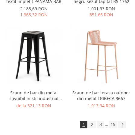
textil impletit PANAMA BAR
negru sezut tapitat RS 1762
2.183,69 RON
1.001,93 RON
1.965,32 RON
851,66 RON
Scaun de bar din metal
Scaun de bar terasa outdoor
stivuibil in stil industrial
din metal TRIBECA 3667
TOLIX STOOL STYLE
de la 321,13 RON
1.913,94 RON
1
2
3
15
...