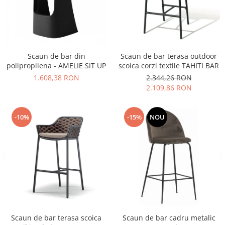
Vitrina bar / retrobar
Accesorii
Blaturi de masa
Scaun de bar din
Scaun de bar terasa outdoor
Blaturi din PAL
polipropilena - AMELIE SIT UP
scoica corzi textile TAHITI BAR
Blaturi din MDF
1.608,38 RON
2.344,26 RON
Blaturi din metal
2.109,86 RON
Blaturi din Topalit
Blaturi din lemn masiv
-10%
-15%
NOU
Blaturi din HPL Compact
Blaturi din piatra naturala si
compozit
Scaune profesionale
Scaun laborator
Scaune de lucru
Scaun de bar terasa scoica
Scaun de bar cadru metalic