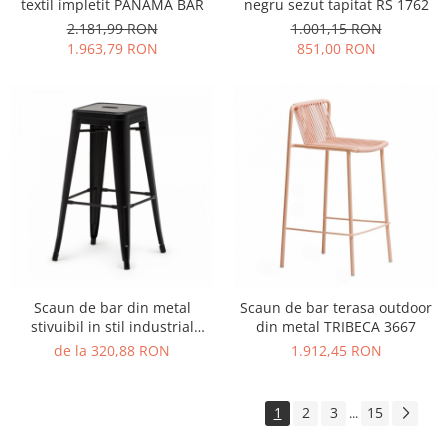
textil impletit PANAMA BAR
negru sezut tapitat RS 1762
2.181,99 RON
1.001,15 RON
1.963,79 RON
851,00 RON
Scaun de bar din metal
Scaun de bar terasa outdoor
stivuibil in stil industrial
din metal TRIBECA 3667
TOLIX STOOL STYLE
de la 320,88 RON
1.912,45 RON
1
2
3
15
...