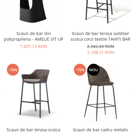
Vitrina bar / retrobar
Accesorii
Blaturi de masa
Scaun de bar din
Scaun de bar terasa outdoor
Blaturi din PAL
polipropilena - AMELIE SIT UP
scoica corzi textile TAHITI BAR
Blaturi din MDF
1.607,13 RON
2.342,43 RON
Blaturi din metal
2.108,21 RON
Blaturi din Topalit
Blaturi din lemn masiv
-10%
-15%
NOU
Blaturi din HPL Compact
Blaturi din piatra naturala si
compozit
Scaune profesionale
Scaun laborator
Scaune de lucru
Scaun de bar terasa scoica
Scaun de bar cadru metalic