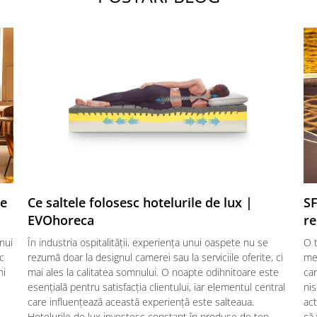
te
Ce saltele folosesc hotelurile de lux |
SF
EVOhoreca
re
nui
În industria ospitalității, experiența unui oaspete nu se
O t
ic
rezumă doar la designul camerei sau la serviciile oferite, ci
mes
ni
mai ales la calitatea somnului. O noapte odihnitoare este
car
esențială pentru satisfacția clientului, iar elementul central
nis
care influențează această experiență este salteaua.
act
Hotelurile de lux investesc constant în produse de top,
că