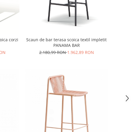
oica corzi
Scaun de bar terasa scoica textil impletit
PANAMA BAR
RON
2.180,99 RON
1.962,89 RON