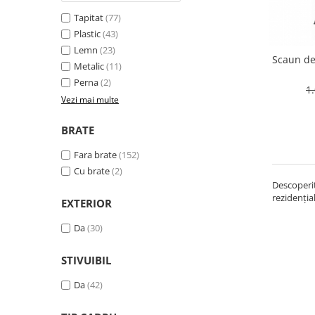
Tapitat
(77)
Plastic
(43)
Lemn
(23)
Scaun de
Metalic
(11)
Perna
(2)
1
Vezi mai multe
BRATE
Fara brate
(152)
Cu brate
(2)
Descoperiț
rezidenția
EXTERIOR
Da
(30)
STIVUIBIL
Da
(42)