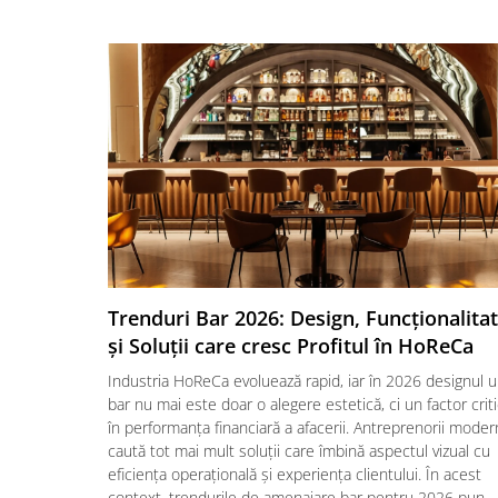
Trenduri Bar 2026: Design, Funcționalita
și Soluții care cresc Profitul în HoReCa
Industria HoReCa evoluează rapid, iar în 2026 designul u
bar nu mai este doar o alegere estetică, ci un factor crit
în performanța financiară a afacerii. Antreprenorii moder
caută tot mai mult soluții care îmbină aspectul vizual cu
eficiența operațională și experiența clientului. În acest
context, trendurile de amenajare bar pentru 2026 pun