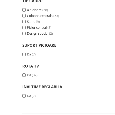
TIP CADRU
4 picioare
(68)
Coloana centrala
(53)
Sanie
(9)
Picior central
(3)
Design special
(2)
SUPORT PICIOARE
Da
(7)
ROTATIV
Da
(37)
INALTIME REGLABILA
Da
(7)