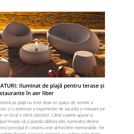
ATURI: Iluminat de plajă pentru terase și
SFATURI:
staurante în aer liber
o aleger
erasă pe plajă nu este doar un spațiu de servire a
Amenajarea 
ei, ci o extensie a experienței de vacanță și relaxare pe
alegere a un
e un local o oferă clienților. Când soarele apune și
clienților, d
ipul începe să-și piardă căldura zilei, iluminatul devine
factori esenț
orul principal în crearea unei atmosfere memorabile. Fie
locații HoRe
 vorbim despre o terasă elegantă cu vedere spre mare
împletite ră