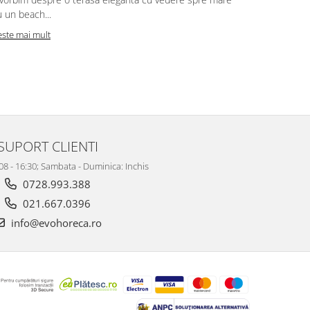
 un beach...
Citeste mai m
este mai mult
SUPORT CLIENTI
 08 - 16:30; Sambata - Duminica: Inchis
0728.993.388
021.667.0396
info@evohoreca.ro