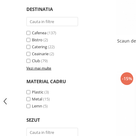
Vitrina bar / retrobar
DESTINATIA
Accesorii
Blaturi de masa
Cafenea
(137)
Blaturi din PAL
Bistro
(2)
Scaun de
Blaturi din MDF
Catering
(22)
Blaturi din metal
Ceainarie
(2)
Blaturi din Topalit
Club
(79)
Blaturi din lemn masiv
Vezi mai multe
Blaturi din HPL Compact
-15%
MATERIAL CADRU
Blaturi din piatra naturala si
compozit
Plastic
(3)
Scaune profesionale
Metal
(15)
Scaun laborator
Lemn
(5)
Scaune de lucru
SEZUT