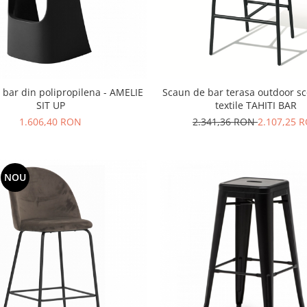
 bar din polipropilena - AMELIE
Scaun de bar terasa outdoor sc
SIT UP
textile TAHITI BAR
1.606,40 RON
2.341,36 RON
2.107,25 
NOU