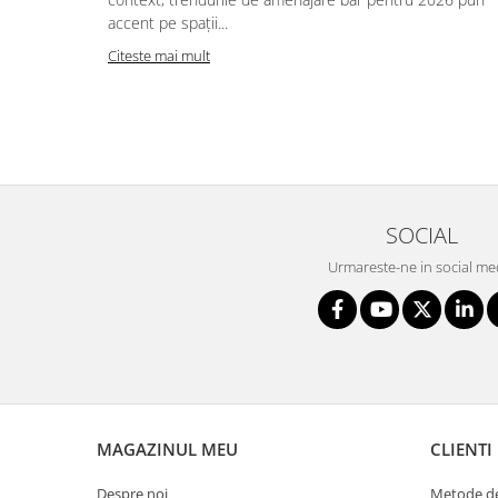
accent pe spații...
Citeste mai mult
SOCIAL
Urmareste-ne in social me
MAGAZINUL MEU
CLIENTI
Despre noi
Metode de