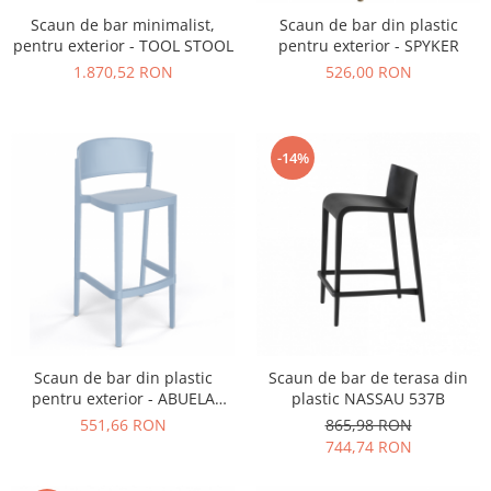
Iluminat Urban
Umbrele cu picior lateral (ghiocel)
Fotolii din plastic
Scaun de bar minimalist,
Scaun de bar din plastic
Stalpi de iluminat public stradal
Pergole
Banchete & tabureti
pentru exterior - TOOL STOOL
pentru exterior - SPYKER
Stalpi iluminat alei pietonale
Mobilier luminos
1.870,52 RON
526,00 RON
Baze de masa
parcuri si gradini
Demifotolii si fotolii de terasa /
Picioare de masa din lemn
exterior
Picioare de masa din metal
Fotolii cafenea
-14%
Picioare de masa din plastic
Fotolii lounge
Picioare de masa reglabile
Fotolii restaurant
Scaune inalte de bar
Tabureti & Bean Bag
Scaune de bar lemn
Bean bags
Scaune de bar metal
Scaune de bar plastic
Scaune de bar reglabile / rotative
Baruri
Scaun de bar din plastic
Scaun de bar de terasa din
pentru exterior - ABUELA
plastic NASSAU 537B
Bar la comanda
STOOL 77
551,66 RON
865,98 RON
Bar mobil
744,74 RON
Consola bar
Frapiere