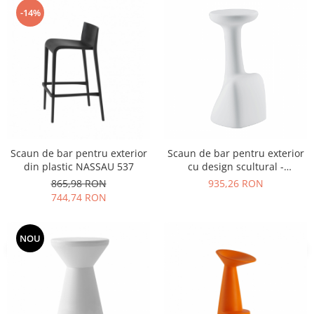
-14%
Vitrina bar / retrobar
Accesorii
Blaturi de masa
Blaturi din PAL
Blaturi din MDF
Blaturi din metal
Blaturi din Topalit
Blaturi din lemn masiv
Scaun de bar pentru exterior
Scaun de bar pentru exterior
din plastic NASSAU 537
cu design scultural -
Blaturi din HPL Compact
ARMILLARIA
865,98 RON
935,26 RON
Blaturi din piatra naturala si
744,74 RON
compozit
Scaune profesionale
NOU
Scaun laborator
Scaune de lucru