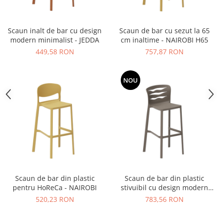
Vitrina bar / retrobar
Accesorii
Scaun inalt de bar cu design
Scaun de bar cu sezut la 65
modern minimalist - JEDDA
cm inaltime - NAIROBI H65
Blaturi de masa
449,58 RON
757,87 RON
Blaturi din PAL
Blaturi din MDF
NOU
Blaturi din metal
Blaturi din Topalit
Blaturi din lemn masiv
Blaturi din HPL Compact
Blaturi din piatra naturala si
compozit
Scaune profesionale
Scaun laborator
Scaun de bar din plastic
Scaun de bar din plastic
Scaune de lucru
pentru HoReCa - NAIROBI
stivuibil cu design modern
elegant - OSLO H75
520,23 RON
783,56 RON