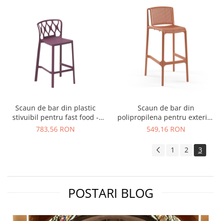
Scaun de bar din plastic
Scaun de bar din
stivuibil pentru fast food -
polipropilena pentru exterior
VIENNA H75
- NES
783,56 RON
549,16 RON
1
2
3
POSTARI BLOG