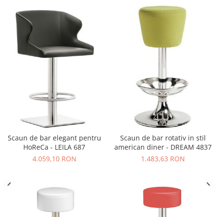
Vitrina bar / retrobar
Accesorii
Blaturi de masa
Blaturi din PAL
Blaturi din MDF
Blaturi din metal
Blaturi din Topalit
Blaturi din lemn masiv
Blaturi din HPL Compact
Blaturi din piatra naturala si
Scaun de bar elegant pentru
Scaun de bar rotativ in stil
compozit
HoReCa - LEILA 687
american diner - DREAM 4837
Scaune profesionale
4.059,10 RON
1.483,63 RON
Scaun laborator
Scaune de lucru