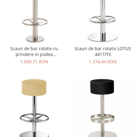
Scaun de bar rotativ cu
Scaun de bar rotativ LOTUS
prindere in podea
4417/TX
PERMANENT 4737
1.849,71 RON
1.374,44 RON