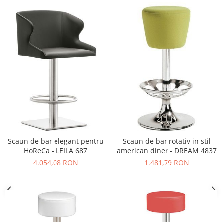
Vitrina bar / retrobar
Accesorii
Blaturi de masa
Blaturi din PAL
Blaturi din MDF
Blaturi din metal
Blaturi din Topalit
Blaturi din lemn masiv
Blaturi din HPL Compact
Blaturi din piatra naturala si
Scaun de bar elegant pentru
Scaun de bar rotativ in stil
compozit
HoReCa - LEILA 687
american diner - DREAM 4837
Scaune profesionale
4.054,08 RON
1.481,79 RON
Scaun laborator
Scaune de lucru