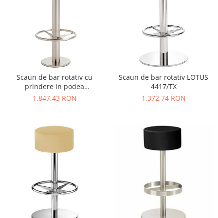
Scaun de bar rotativ cu
Scaun de bar rotativ LOTUS
prindere in podea
4417/TX
PERMANENT 4737
1.847,43 RON
1.372,74 RON