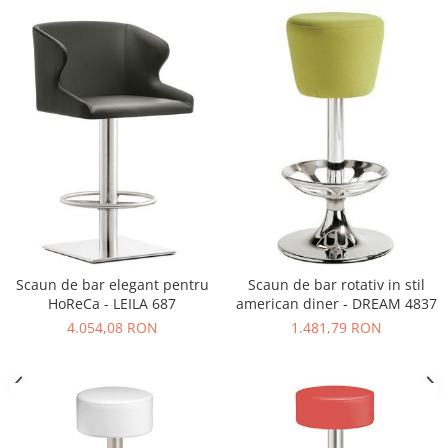
Vitrina bar / retrobar
Accesorii
Blaturi de masa
Blaturi din PAL
Blaturi din MDF
Blaturi din metal
Blaturi din Topalit
Blaturi din lemn masiv
Blaturi din HPL Compact
Blaturi din piatra naturala si
Scaun de bar elegant pentru
Scaun de bar rotativ in stil
compozit
HoReCa - LEILA 687
american diner - DREAM 4837
Scaune profesionale
4.054,08 RON
1.481,79 RON
Scaun laborator
Scaune de lucru