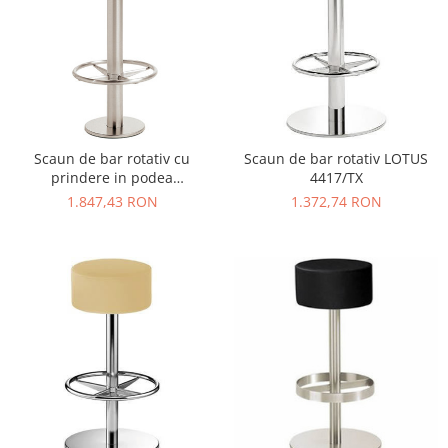
Scaun de bar rotativ cu
Scaun de bar rotativ LOTUS
prindere in podea
4417/TX
PERMANENT 4737
1.847,43 RON
1.372,74 RON