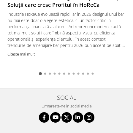
Soluții care cresc Profitul în HoReCa
Industria HoReCa evoluează rapid, iar în 2026 designul unui bar
nu mai este doar o alegere estetică, ci un factor critic în
performanța financiară a afacerii. Antreprenorii moderni caută
tot mai mult soluții care îmbină aspectul vizual cu eficiența
operațională și experiența clientului. În acest context,
trendurile de amenajare bar pentru 2026 pun accent pe spații...
Citeste mai mult
SOCIAL
Urmareste-ne in social media