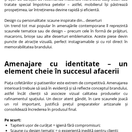
tratate special împotriva petelor – astfel, mobilierul își păstrează
prospețimea, iar întreținerea devine rapidă și eficientă.
Design cu personalitate: scaune inspirate din... deserturi
Un trend tot mai popular în amenajările contemporane îl reprezintă
scaunele tematice sau de design – precum cele în formă de prăjituri,
macarons, brioșe sau alte deserturi emblematice. Aceste piese devin
puncte de atracție vizuală, perfect instagramabile și cu rol direct în
memorabilitatea brandului.
Amenajare cu identitate – un
element cheie în succesul afacerii
Piața cofetăriilor și patiseriilor este extrem de competitivă. Amenajarea
interioară trebuie să iasă în evidență și să reflecte conceptul brandului,
astfel încât clienții să asocieze vizual calitatea produselor cu
rafinamentul spațiului. Un decor atent gândit, în care scaunele joacă
un rol important, justifică prețul preparatelor artizanale și
consolidează încrederea în produsul final.
Pe scurt:
Tapiterii ușor de curățat = igienă fără compromisuri;
Scaune cu design tematic = o experiență inedită pentru clienți;