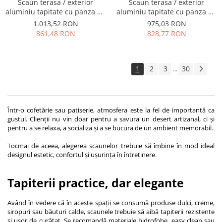
Scaun terasa / exterior
Scaun terasa / exterior
aluminiu tapitate cu panza RS
aluminiu tapitate cu panza RS
056
060
1.013,52 RON
975,03 RON
861,48 RON
828,77 RON
1
2
3
30
...
Într-o cofetărie sau patiserie, atmosfera este la fel de importantă ca
gustul. Clienții nu vin doar pentru a savura un desert artizanal, ci și
pentru a se relaxa, a socializa și a se bucura de un ambient memorabil.
Tocmai de aceea, alegerea scaunelor trebuie să îmbine în mod ideal
designul estetic, confortul și ușurința în întreținere.
Tapiterii practice, dar elegante
Având în vedere că în aceste spații se consumă produse dulci, creme,
siropuri sau băuturi calde, scaunele trebuie să aibă tapiterii rezistente
și ușor de curățat. Se recomandă materiale hidrofobe, easy clean sau