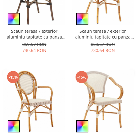
Scaun terasa / exterior
Scaun terasa / exterior
aluminiu tapitate cu panza
aluminiu tapitate cu panza
fara brate RS 1161
fara brate RS 055
859,57 RON
859,57 RON
730,64 RON
730,64 RON
-15%
-15%