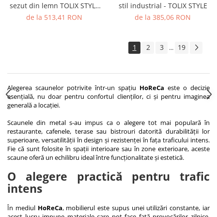
sezut din lemn TOLIX STYLE
stil industrial - TOLIX STYLE
WOOD
de la 513,41 RON
de la 385,06 RON
1
2
3
19
...
Alegerea scaunelor potrivite într-un spațiu
HoReCa
este o decizie
esențială, nu doar pentru confortul clienților, ci și pentru imaginea
generală a locației.
Scaunele din metal s-au impus ca o alegere tot mai populară în
restaurante, cafenele, terase sau bistrouri datorită durabilității lor
superioare, versatilității în design și rezistenței în fața traficului intens.
Fie că sunt folosite în spații interioare sau în zone exterioare, aceste
scaune oferă un echilibru ideal între funcționalitate și estetică.
O alegere practică pentru trafic
intens
În mediul
HoReCa
, mobilierul este supus unei utilizări constante, iar
acest lucru impune materiale care pot face față provocărilor zilnice.