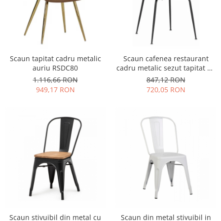
Scaun tapitat cadru metalic
Scaun cafenea restaurant
auriu RSDC80
cadru metalic sezut tapitat RS
1761
1.116,66 RON
847,12 RON
949,17 RON
720,05 RON
Scaun stivuibil din metal cu
Scaun din metal stivuibil in