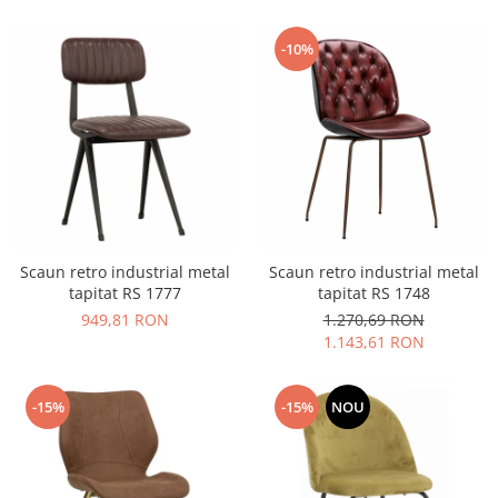
Vitrina bar / retrobar
-10%
Accesorii
Blaturi de masa
Blaturi din PAL
Blaturi din MDF
Blaturi din metal
Blaturi din Topalit
Blaturi din lemn masiv
Blaturi din HPL Compact
Scaun retro industrial metal
Scaun retro industrial metal
tapitat RS 1777
tapitat RS 1748
Blaturi din piatra naturala si
949,81 RON
1.270,69 RON
compozit
1.143,61 RON
Scaune profesionale
Scaun laborator
-15%
-15%
NOU
Scaune de lucru