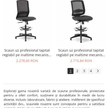
Scaun uz profesional tapitat
Scaun uz profesional tapitat
reglabil pe inaltime mecanism
reglabil pe inaltime mecanism
multi-block TEKNA STOOL 01
multi-block NEW MALICE
2.278,60 RON
2.715,84 RON
STOOL 01
1
2
3
4
Explorați gama noastră variată de scaune profesionale, proiectate
pentru a oferi confort, susținere și durabilitate în medii de lucru
diverse, inclusiv laboratoare, fabrici și ateliere. Indiferent de specificul
activității dvs., scaunele noastre sunt concepute pentru a satisface