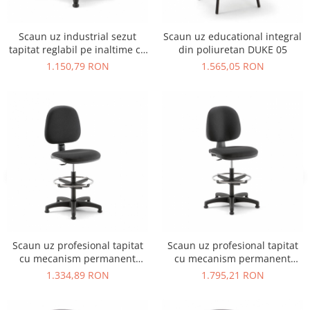
Vitrina bar / retrobar
Accesorii
Scaun uz industrial sezut
Scaun uz educational integral
tapitat reglabil pe inaltime cu
din poliuretan DUKE 05
Blaturi de masa
lame fixe MEA SOFT 03 PG
1.150,79 RON
1.565,05 RON
Blaturi din PAL
Blaturi din MDF
Blaturi din metal
Blaturi din Topalit
Blaturi din lemn masiv
Blaturi din HPL Compact
Blaturi din piatra naturala si
compozit
Scaune profesionale
Scaun laborator
Scaun uz profesional tapitat
Scaun uz profesional tapitat
Scaune de lucru
cu mecanism permanent
cu mecanism permanent
contact VIKY STOOL 01 CP
contact TIGER STOOL 01
1.334,89 RON
1.795,21 RON