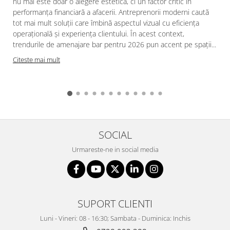
nu mai este doar o alegere estetică, ci un factor critic în
performanța financiară a afacerii. Antreprenorii moderni caută
tot mai mult soluții care îmbină aspectul vizual cu eficiența
operațională și experiența clientului. În acest context,
trendurile de amenajare bar pentru 2026 pun accent pe spații...
Citeste mai mult
SOCIAL
Urmareste-ne in social media
SUPORT CLIENTI
Luni - Vineri: 08 - 16:30; Sambata - Duminica: Inchis