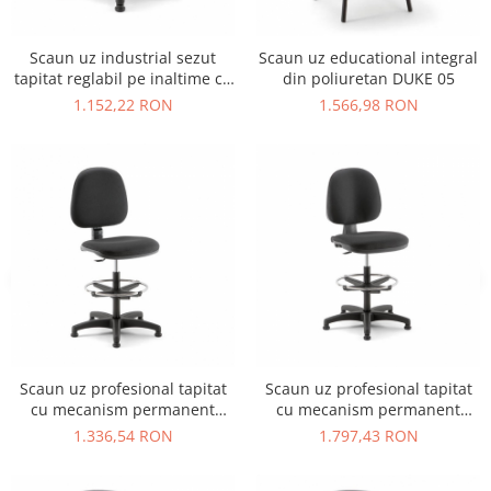
Vitrina bar / retrobar
Accesorii
Scaun uz industrial sezut
Scaun uz educational integral
tapitat reglabil pe inaltime cu
din poliuretan DUKE 05
Blaturi de masa
lame fixe MEA SOFT 03 PG
1.152,22 RON
1.566,98 RON
Blaturi din PAL
Blaturi din MDF
Blaturi din metal
Blaturi din Topalit
Blaturi din lemn masiv
Blaturi din HPL Compact
Blaturi din piatra naturala si
compozit
Scaune profesionale
Scaun laborator
Scaun uz profesional tapitat
Scaun uz profesional tapitat
Scaune de lucru
cu mecanism permanent
cu mecanism permanent
contact VIKY STOOL 01 CP
contact TIGER STOOL 01
1.336,54 RON
1.797,43 RON