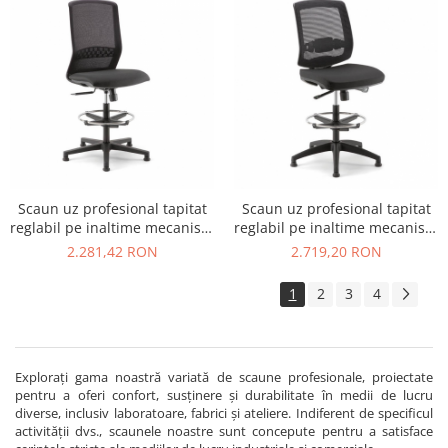
Scaun uz profesional tapitat
Scaun uz profesional tapitat
reglabil pe inaltime mecanism
reglabil pe inaltime mecanism
multi-block TEKNA STOOL 01
multi-block NEW MALICE
2.281,42 RON
2.719,20 RON
STOOL 01
1
2
3
4
Explorați gama noastră variată de scaune profesionale, proiectate
pentru a oferi confort, susținere și durabilitate în medii de lucru
diverse, inclusiv laboratoare, fabrici și ateliere. Indiferent de specificul
activității dvs., scaunele noastre sunt concepute pentru a satisface