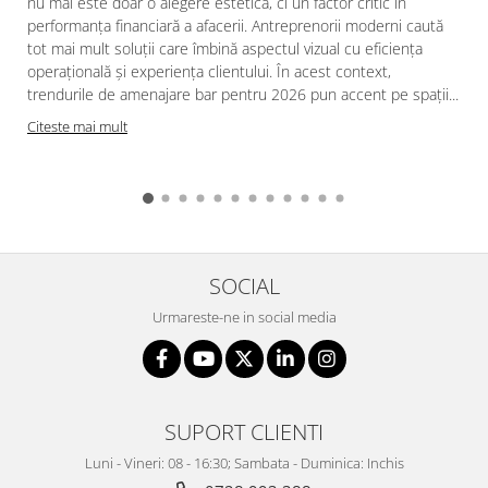
nu mai este doar o alegere estetică, ci un factor critic în
performanța financiară a afacerii. Antreprenorii moderni caută
tot mai mult soluții care îmbină aspectul vizual cu eficiența
operațională și experiența clientului. În acest context,
trendurile de amenajare bar pentru 2026 pun accent pe spații...
Citeste mai mult
SOCIAL
Urmareste-ne in social media
SUPORT CLIENTI
Luni - Vineri: 08 - 16:30; Sambata - Duminica: Inchis