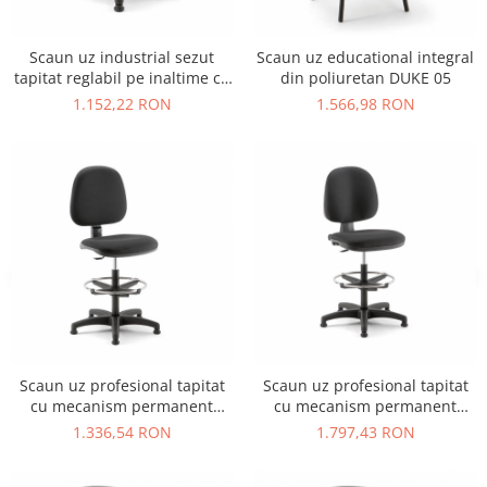
Vitrina bar / retrobar
Accesorii
Scaun uz industrial sezut
Scaun uz educational integral
tapitat reglabil pe inaltime cu
din poliuretan DUKE 05
Blaturi de masa
lame fixe MEA SOFT 03 PG
1.152,22 RON
1.566,98 RON
Blaturi din PAL
Blaturi din MDF
Blaturi din metal
Blaturi din Topalit
Blaturi din lemn masiv
Blaturi din HPL Compact
Blaturi din piatra naturala si
compozit
Scaune profesionale
Scaun laborator
Scaun uz profesional tapitat
Scaun uz profesional tapitat
Scaune de lucru
cu mecanism permanent
cu mecanism permanent
contact VIKY STOOL 01 CP
contact TIGER STOOL 01
1.336,54 RON
1.797,43 RON