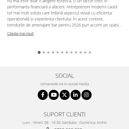
nu mai este doar o alegere estetică, ci un factor critic în
performanța financiară a afacerii. Antreprenorii moderni caută
tot mai mult soluții care îmbină aspectul vizual cu eficiența
operațională și experiența clientului. În acest context,
trendurile de amenajare bar pentru 2026 pun accent pe spații...
Citeste mai mult
SOCIAL
Urmareste-ne in social media
SUPORT CLIENTI
Luni - Vineri: 08 - 16:30; Sambata - Duminica: Inchis