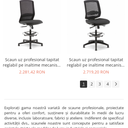
Scaun uz profesional tapitat
Scaun uz profesional tapitat
reglabil pe inaltime mecanism
reglabil pe inaltime mecanism
multi-block TEKNA STOOL 01
multi-block NEW MALICE
2.281,42 RON
2.719,20 RON
STOOL 01
1
2
3
4
Explorați gama noastră variată de scaune profesionale, proiectate
pentru a oferi confort, susținere și durabilitate în medii de lucru
diverse, inclusiv laboratoare, fabrici și ateliere. Indiferent de specificul
activității dvs., scaunele noastre sunt concepute pentru a satisface