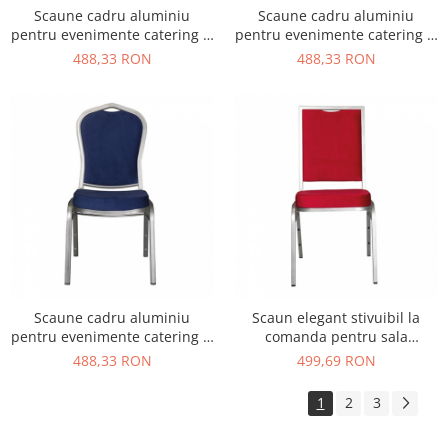
Scaune cadru aluminiu
Scaune cadru aluminiu
pentru evenimente catering si
pentru evenimente catering si
conferinta suprapozabile
conferinta suprapozabile
488,33 RON
488,33 RON
MAESTRO RSM5
MAESTRO RSM2
Scaune cadru aluminiu
Scaun elegant stivuibil la
pentru evenimente catering si
comanda pentru sala
conferinta suprapozabile
conferinta - MAESTRO S500
488,33 RON
499,69 RON
MAESTRO RSM1
1
2
3