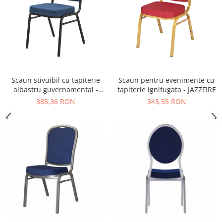
Vitrina bar / retrobar
Accesorii
Blaturi de masa
Blaturi din PAL
Blaturi din MDF
Scaun stivuibil cu tapiterie
Scaun pentru evenimente cu
Blaturi din metal
albastru guvernamental -
tapiterie ignifugata - JAZZFIRE
Blaturi din Topalit
AM110
385,36 RON
345,55 RON
Blaturi din lemn masiv
Blaturi din HPL Compact
Blaturi din piatra naturala si
compozit
Scaune profesionale
Scaun laborator
Scaune de lucru