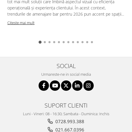
tot mai mult soluții care îmbină aspectul vizual cu eficiența
operațională și experiența clientului. În acest context,
trendurile de amenajare bar pentru 2026 pun accent pe spații...
Citeste mai mult
SOCIAL
Urmareste-ne in social media
SUPORT CLIENTI
Luni - Vineri: 08 - 16:30; Sambata - Duminica: Inchis
0728.993.388
021.667.0396