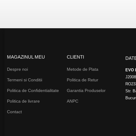
MAGAZINUL MEU
CLIENTI
DAT
Despre noi
Metode de Plata
EVO 
J200
Termeni si Conditii
Politica de Retur
RO23
Politica de Confidentialitate
Garantia Produselor
Str. B
Bucur
Politica de livrare
ANPC
Contact