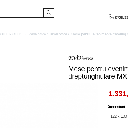
0728.9
Mese pentru evenimente catering s
BILIER OFFICE /
Mese office /
Birou office /
Mese pentru evenime
dreptunghiulare MX
1.331
Dimensiuni
: