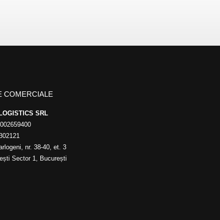
E COMERCIALE
LOGISTICS SRL
8002659400
302121
arlogeni, nr. 38-40, et. 3
ești Sector 1, București