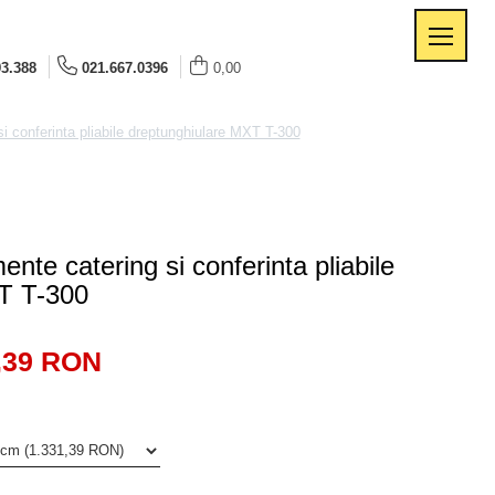
93.388
021.667.0396
0,00
i conferinta pliabile dreptunghiulare MXT T-300
nte catering si conferinta pliabile
T T-300
,39 RON