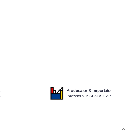
ă
Producător & Importator
2
prezenți și în SEAP/SICAP