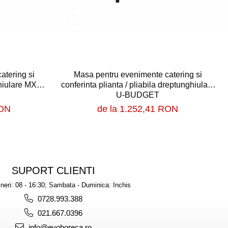
atering si
Masa pentru evenimente catering si
ghiulare MXT
conferinta plianta / pliabila dreptunghiulare
U-BUDGET
RON
de la 1.252,41 RON
SUPORT CLIENTI
ineri: 08 - 16:30; Sambata - Duminica: Inchis
0728.993.388
021.667.0396
info@evohoreca.ro