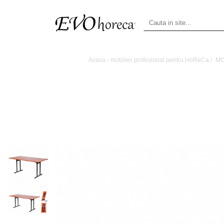
Acasa - mobilier profesional pentru HoReCa /
MO