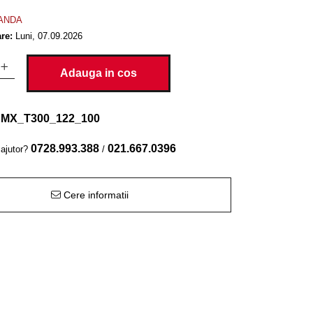
ANDA
are:
Luni,
07.09.2026
Adauga in cos
MX_T300_122_100
0728.993.388
021.667.0396
 ajutor?
/
Cere informatii