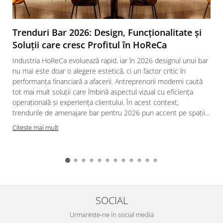
Vitrina bar / retrobar
Accesorii
Trenduri Bar 2026: Design, Funcționalitate și
Blaturi de masa
Soluții care cresc Profitul în HoReCa
Blaturi din PAL
Industria HoReCa evoluează rapid, iar în 2026 designul unui bar
Blaturi din MDF
nu mai este doar o alegere estetică, ci un factor critic în
performanța financiară a afacerii. Antreprenorii moderni caută
Blaturi din metal
tot mai mult soluții care îmbină aspectul vizual cu eficiența
Blaturi din Topalit
operațională și experiența clientului. În acest context,
Blaturi din lemn masiv
trendurile de amenajare bar pentru 2026 pun accent pe spații...
Blaturi din HPL Compact
Citeste mai mult
Blaturi din piatra naturala si
compozit
Scaune profesionale
Scaun laborator
Scaune de lucru
SOCIAL
Urmareste-ne in social media