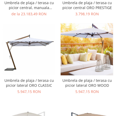
Umbrela de plaja / terasa cu
Umbrela de plaja / terasa cu
Vitrina bar / retrobar
picior central, manuala
picior central ORO PRESTIGE
PLATINO MEDIUM
Accesorii
de la 23.183,49 RON
3.798,19 RON
Blaturi de masa
Blaturi din PAL
Blaturi din MDF
Blaturi din metal
Blaturi din Topalit
Blaturi din lemn masiv
Blaturi din HPL Compact
Blaturi din piatra naturala si
compozit
Umbrela de plaja / terasa cu
Umbrela de plaja / terasa cu
Scaune profesionale
picior lateral ORO CLASSIC
picior lateral ORO WOOD
Scaun laborator
5.947,15 RON
5.947,15 RON
Scaune de lucru