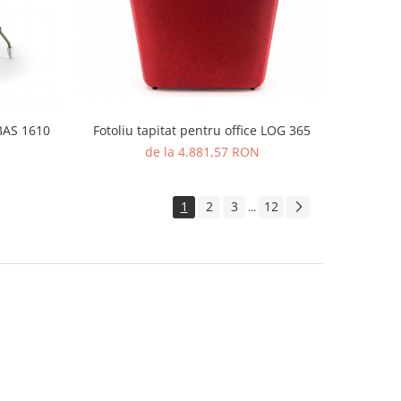
Fotoliu tapitat pentru office LOG 365
BAS 1610
de la 4.881,57 RON
1
2
3
12
...