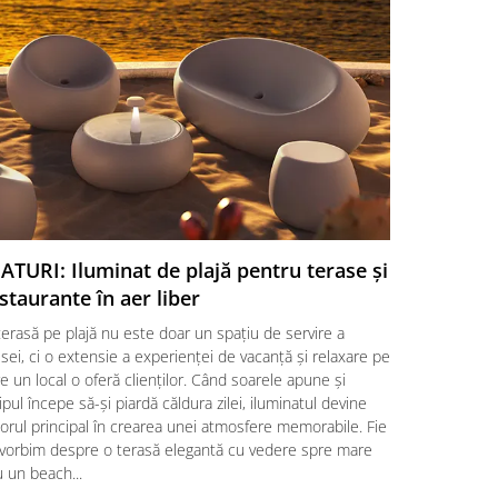
ATURI: Iluminat de plajă pentru terase și
SFATURI:
staurante în aer liber
o aleger
erasă pe plajă nu este doar un spațiu de servire a
Amenajarea 
ei, ci o extensie a experienței de vacanță și relaxare pe
alegere a un
e un local o oferă clienților. Când soarele apune și
clienților, d
ipul începe să-și piardă căldura zilei, iluminatul devine
factori esenț
orul principal în crearea unei atmosfere memorabile. Fie
locații HoRe
 vorbim despre o terasă elegantă cu vedere spre mare
împletite ră
 un beach...
Citeste mai m