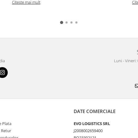
Citeste mai mult
Cit
dia
Luni - Vineri:
DATE COMERCIALE
 Plata
EVO LOGISTICS SRL
e Retur
J2008002659400
Produselor
RO23302121