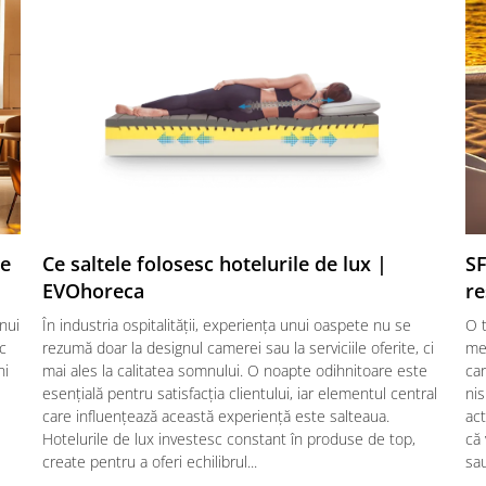
te
Ce saltele folosesc hotelurile de lux |
SF
EVOhoreca
re
nui
În industria ospitalității, experiența unui oaspete nu se
O t
ic
rezumă doar la designul camerei sau la serviciile oferite, ci
mes
ni
mai ales la calitatea somnului. O noapte odihnitoare este
car
esențială pentru satisfacția clientului, iar elementul central
nis
care influențează această experiență este salteaua.
act
Hotelurile de lux investesc constant în produse de top,
că
create pentru a oferi echilibrul...
sau