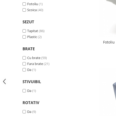
Fotoliu
(1)
Vitrina bar / retrobar
Scoica
(40)
Accesorii
Blaturi de masa
SEZUT
Blaturi din PAL
Tapitat
(86)
Blaturi din MDF
Plastic
(2)
Fotoliu
Blaturi din metal
BRATE
Blaturi din Topalit
Blaturi din lemn masiv
Cu brate
(59)
Blaturi din HPL Compact
Fara brate
(21)
Blaturi din piatra naturala si
Da
(1)
compozit
STIVUIBIL
Scaune profesionale
Scaun laborator
Da
(1)
Scaune de lucru
ROTATIV
Da
(9)