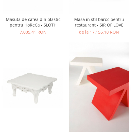
Vitrina bar / retrobar
Accesorii
Masuta de cafea din plastic
Masa in stil baroc pentru
Blaturi de masa
pentru HoReCa - SLOTH
restaurant - SIR OF LOVE
7.005,41 RON
de la 17.156,10 RON
Blaturi din PAL
Blaturi din MDF
Blaturi din metal
Blaturi din Topalit
Blaturi din lemn masiv
Blaturi din HPL Compact
Blaturi din piatra naturala si
compozit
Scaune profesionale
Scaun laborator
Scaune de lucru