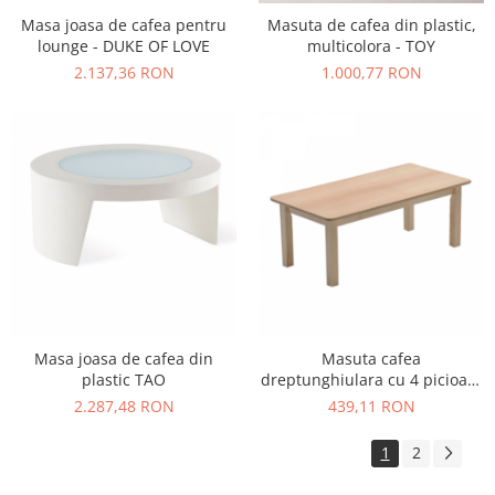
Masa joasa de cafea pentru
Masuta de cafea din plastic,
lounge - DUKE OF LOVE
multicolora - TOY
2.137,36 RON
1.000,77 RON
Masa joasa de cafea din
Masuta cafea
plastic TAO
dreptunghiulara cu 4 picioare
lemn masiv fag EVO_750
2.287,48 RON
439,11 RON
1
2