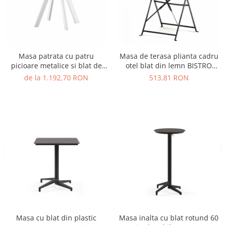
Vitrina bar / retrobar
Accesorii
Blaturi de masa
Masa patrata cu patru
Masa de terasa plianta cadru
Blaturi din PAL
picioare metalice si blat de
otel blat din lemn BISTRO
Blaturi din MDF
HPL MATRIX ARKI-BASE ARK4
TABLE
de la 1.192,70 RON
513,81 RON
Blaturi din metal
Blaturi din Topalit
Blaturi din lemn masiv
Blaturi din HPL Compact
Blaturi din piatra naturala si
compozit
Scaune profesionale
Scaun laborator
Scaune de lucru
Masa cu blat din plastic
Masa inalta cu blat rotund 60