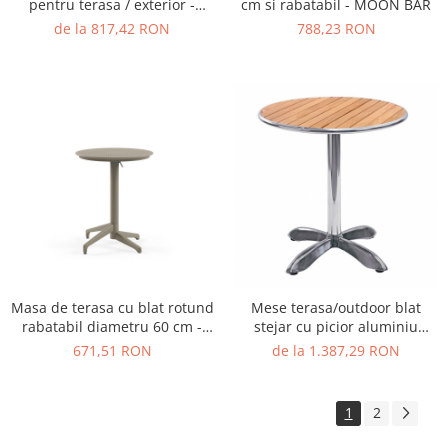
pentru terasa / exterior -
cm si rabatabil - MOON BAR
MOON
de la 817,42 RON
788,23 RON
Masa de terasa cu blat rotund
Mese terasa/outdoor blat
rabatabil diametru 60 cm -
stejar cu picior aluminiu
MOON
MTW001
671,51 RON
de la 1.387,29 RON
1
2