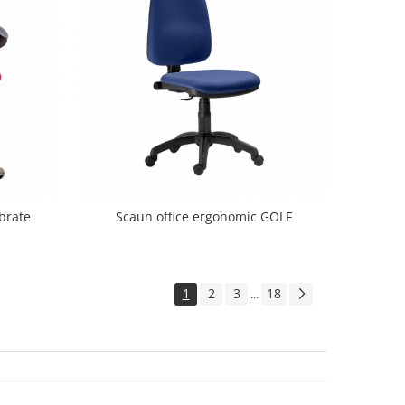
brate
Scaun office ergonomic GOLF
1
2
3
18
...