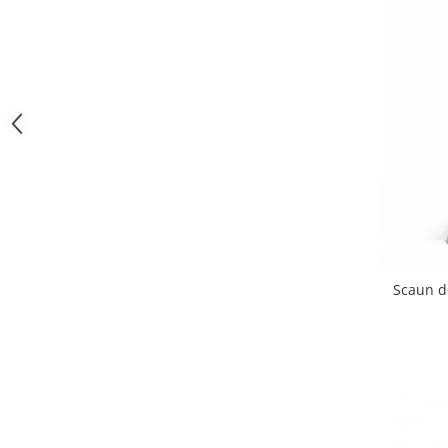
Vitrina bar / retrobar
Accesorii
Blaturi de masa
Blaturi din PAL
Blaturi din MDF
Blaturi din metal
Blaturi din Topalit
Blaturi din lemn masiv
Blaturi din HPL Compact
Blaturi din piatra naturala si
compozit
Scaun d
Scaune profesionale
Scaun laborator
Scaune de lucru