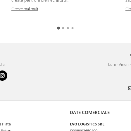
create pentru a oferi echilibrul...
sau
Citeste mai mult
Cit
dia
Luni - Vineri:
DATE COMERCIALE
 Plata
EVO LOGISTICS SRL
e Retur
J2008002659400