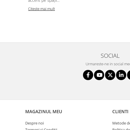
accent pe spații...
Citeste mai mult
SOCIAL
Urmareste-ne in social me
MAGAZINUL MEU
CLIENTI
Despre noi
Metode de
Termeni si Conditii
Politica d