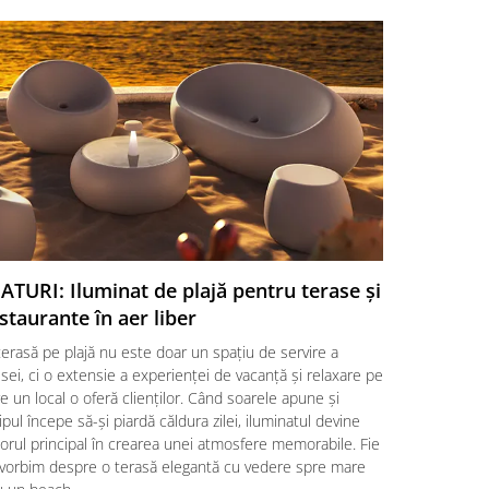
ATURI: Iluminat de plajă pentru terase și
SFATURI:
staurante în aer liber
o aleger
erasă pe plajă nu este doar un spațiu de servire a
Amenajarea 
ei, ci o extensie a experienței de vacanță și relaxare pe
alegere a un
e un local o oferă clienților. Când soarele apune și
clienților, d
ipul începe să-și piardă căldura zilei, iluminatul devine
factori esenț
orul principal în crearea unei atmosfere memorabile. Fie
locații HoRe
 vorbim despre o terasă elegantă cu vedere spre mare
împletite ră