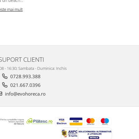
 un beach...
Citeste mai m
este mai mult
SUPORT CLIENTI
 08 - 16:30; Sambata - Duminica: Inchis
0728.993.388
021.667.0396
info@evohoreca.ro