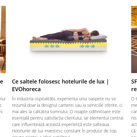
te
Ce saltele folosesc hotelurile de lux |
SF
EVOhoreca
re
nui
În industria ospitalității, experiența unui oaspete nu se
O t
ic
rezumă doar la designul camerei sau la serviciile oferite, ci
mes
ni
mai ales la calitatea somnului. O noapte odihnitoare este
car
esențială pentru satisfacția clientului, iar elementul central
nis
care influențează această experiență este salteaua.
act
Hotelurile de lux investesc constant în produse de top,
că