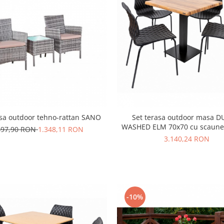
asa outdoor tehno-rattan SANO
Set terasa outdoor masa D
WASHED ELM 70x70 cu scaune
497,90 RON
1.348,11 RON
3.140,24 RON
-10%