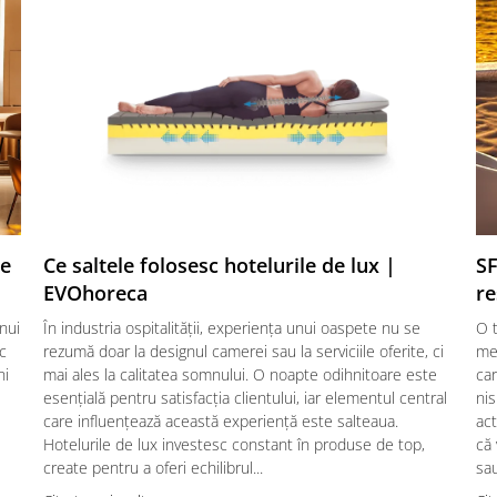
te
Ce saltele folosesc hotelurile de lux |
SF
EVOhoreca
re
nui
În industria ospitalității, experiența unui oaspete nu se
O t
ic
rezumă doar la designul camerei sau la serviciile oferite, ci
mes
ni
mai ales la calitatea somnului. O noapte odihnitoare este
car
esențială pentru satisfacția clientului, iar elementul central
nis
care influențează această experiență este salteaua.
act
Hotelurile de lux investesc constant în produse de top,
că
create pentru a oferi echilibrul...
sau