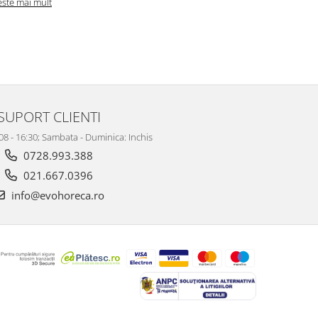
este mai mult
SUPORT CLIENTI
 08 - 16:30; Sambata - Duminica: Inchis
0728.993.388
021.667.0396
info@evohoreca.ro