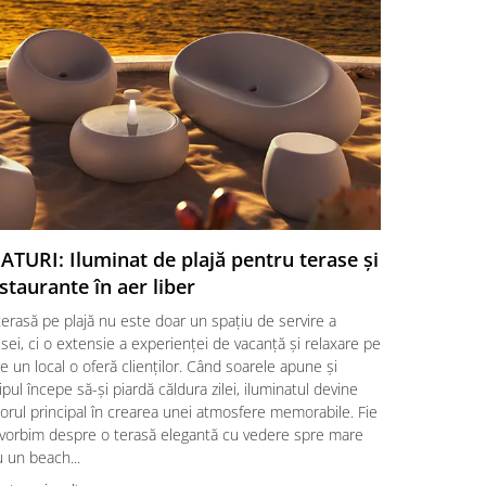
ATURI: Iluminat de plajă pentru terase și
SFATURI:
staurante în aer liber
o aleger
erasă pe plajă nu este doar un spațiu de servire a
Amenajarea 
ei, ci o extensie a experienței de vacanță și relaxare pe
alegere a un
e un local o oferă clienților. Când soarele apune și
clienților, d
ipul începe să-și piardă căldura zilei, iluminatul devine
factori esenț
orul principal în crearea unei atmosfere memorabile. Fie
locații HoRe
 vorbim despre o terasă elegantă cu vedere spre mare
împletite ră
 un beach...
Citeste mai m