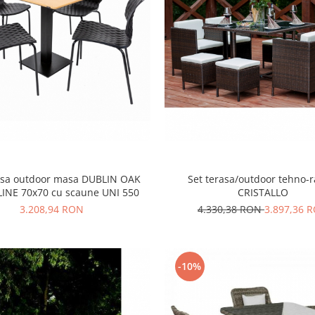
asa outdoor masa DUBLIN OAK
Set terasa/outdoor tehno-r
INE 70x70 cu scaune UNI 550
CRISTALLO
3.208,94 RON
4.330,38 RON
3.897,36 
-10%