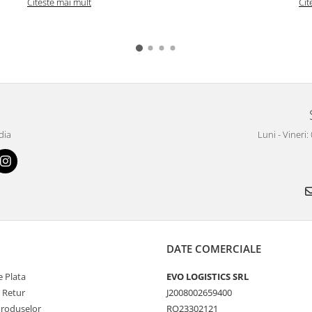
Citeste mai mult
Cit
dia
Luni - Vineri:
DATE COMERCIALE
 Plata
EVO LOGISTICS SRL
e Retur
J2008002659400
Produselor
RO23302121