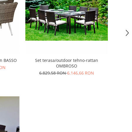
tan BASSO
Set terasa/outdoor tehno-rattan
OMBROSO
RON
6.829,58 RON
6.146,66 RON