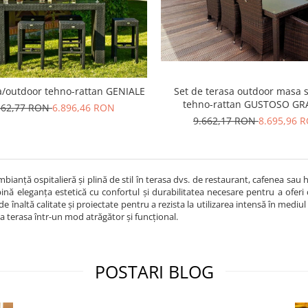
a/outdoor tehno-rattan GENIALE
Set de terasa outdoor masa si
tehno-rattan GUSTOSO G
662,77 RON
6.896,46 RON
9.662,17 RON
8.695,96 
mbianță ospitalieră și plină de stil în terasa dvs. de restaurant, cafenea sa
nă eleganța estetică cu confortul și durabilitatea necesare pentru a oferi c
de înaltă calitate și proiectate pentru a rezista la utilizarea intensă în medi
 terasa într-un mod atrăgător și funcțional.
POSTARI BLOG