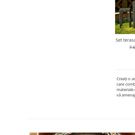
Set teras
7.
Creați o a
care combi
materiale 
vă amenaja