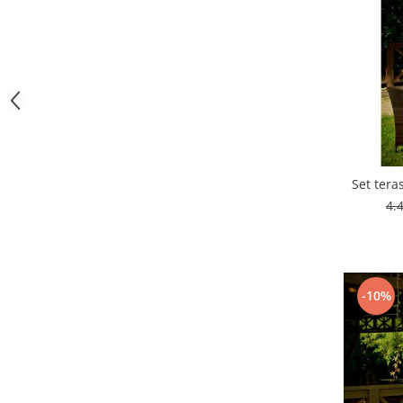
Vitrina bar / retrobar
Accesorii
Blaturi de masa
Blaturi din PAL
Blaturi din MDF
Blaturi din metal
Blaturi din Topalit
Set tera
Blaturi din lemn masiv
4.
Blaturi din HPL Compact
Blaturi din piatra naturala si
compozit
Scaune profesionale
-10%
Scaun laborator
Scaune de lucru