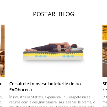
POSTARI BLOG
te
Ce saltele folosesc hotelurile de lux |
SF
EVOhoreca
re
nui
În industria ospitalității, experiența unui oaspete nu se
O t
ic
rezumă doar la designul camerei sau la serviciile oferite, ci
mes