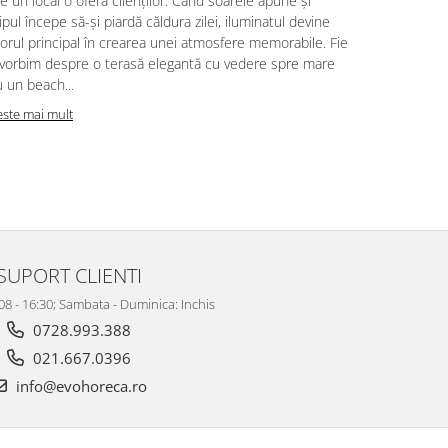
e un local o oferă clienților. Când soarele apune și
clienților, d
ipul începe să-și piardă căldura zilei, iluminatul devine
factori esenț
orul principal în crearea unei atmosfere memorabile. Fie
locații HoRe
 vorbim despre o terasă elegantă cu vedere spre mare
împletite ră
 un beach...
Citeste mai m
este mai mult
SUPORT CLIENTI
 08 - 16:30; Sambata - Duminica: Inchis
0728.993.388
021.667.0396
info@evohoreca.ro