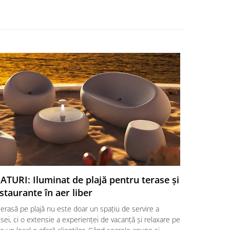
ATURI: Iluminat de plajă pentru terase și
SFATURI:
staurante în aer liber
o aleger
erasă pe plajă nu este doar un spațiu de servire a
Amenajarea 
ei, ci o extensie a experienței de vacanță și relaxare pe
alegere a un