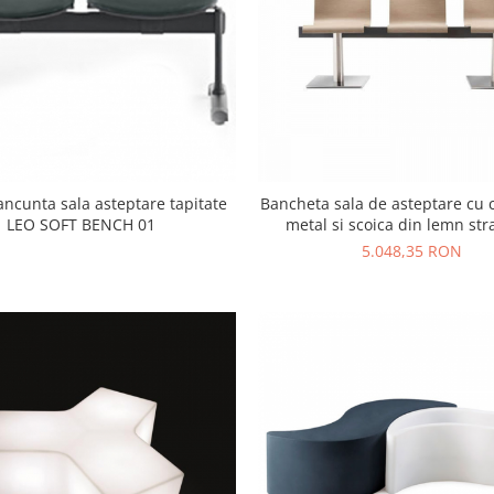
ncunta sala asteptare tapitate
Bancheta sala de asteptare cu 
LEO SOFT BENCH 01
metal si scoica din lemn stra
KUADRA XL 2613
5.048,35 RON