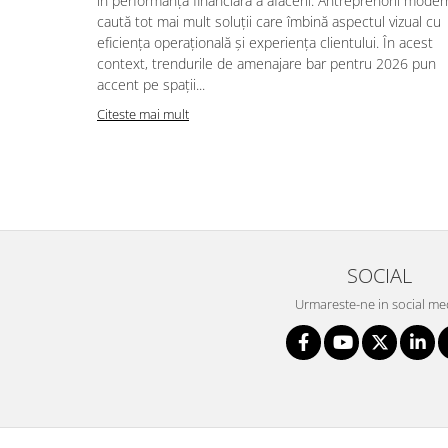
în performanța financiară a afacerii. Antreprenorii moder
caută tot mai mult soluții care îmbină aspectul vizual cu
eficiența operațională și experiența clientului. În acest
context, trendurile de amenajare bar pentru 2026 pun
accent pe spații...
Citeste mai mult
SOCIAL
Urmareste-ne in social me