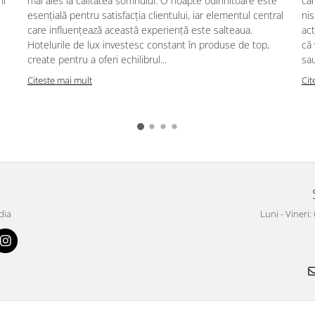
ni
mai ales la calitatea somnului. O noapte odihnitoare este
car
esențială pentru satisfacția clientului, iar elementul central
nis
care influențează această experiență este salteaua.
act
Hotelurile de lux investesc constant în produse de top,
că
create pentru a oferi echilibrul...
sau
Citeste mai mult
Cit
dia
Luni - Vineri: