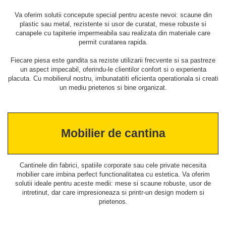
Va oferim solutii concepute special pentru aceste nevoi: scaune din
plastic sau metal, rezistente si usor de curatat, mese robuste si
canapele cu tapiterie impermeabila sau realizata din materiale care
permit curatarea rapida.
Fiecare piesa este gandita sa reziste utilizarii frecvente si sa pastreze
un aspect impecabil, oferindu-le clientilor confort si o experienta
placuta. Cu mobilierul nostru, imbunatatiti eficienta operationala si creati
un mediu prietenos si bine organizat.
Mobilier de cantina
Cantinele din fabrici, spatiile corporate sau cele private necesita
mobilier care imbina perfect functionalitatea cu estetica. Va oferim
solutii ideale pentru aceste medii: mese si scaune robuste, usor de
intretinut, dar care impresioneaza si printr-un design modern si
prietenos.