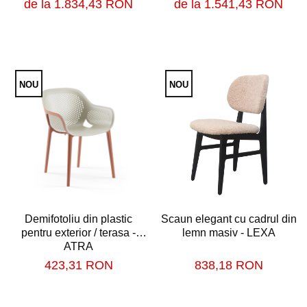
de la 1.541,43 RON
de la 1.834,43 RON
Scaune profesionale
Scaun laborator
Scaune de lucru
NOU
NOU
Demifotoliu din plastic
Scaun elegant cu cadrul din
pentru exterior / terasa -
lemn masiv - LEXA
ATRA
423,31 RON
838,18 RON