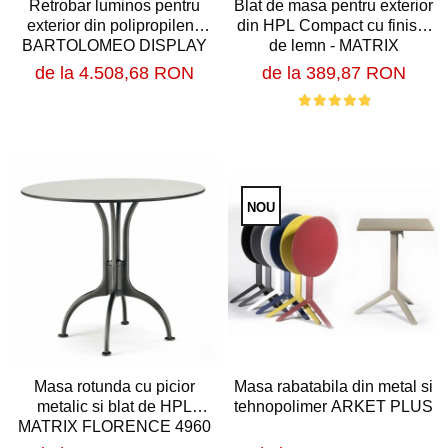
Retrobar luminos pentru
Blat de masa pentru exterior
Baruri
Bean bags
exterior din polipropilena
din HPL Compact cu finisaj
BARTOLOMEO DISPLAY
de lemn - MATRIX
Bar la comanda
de la 4.508,68 RON
de la 389,87 RON
Bar mobil
Consola bar
Frapiere
Vitrina bar / retrobar
Accesorii
NOU
Blaturi de masa
Blaturi din PAL
Blaturi din MDF
Blaturi din metal
Blaturi din Topalit
Blaturi din lemn masiv
Masa rabatabila din metal si
Masa rotunda cu picior
Blaturi din HPL Compact
tehnopolimer ARKET PLUS
metalic si blat de HPL
Blaturi din piatra naturala si
MATRIX FLORENCE 4960
compozit