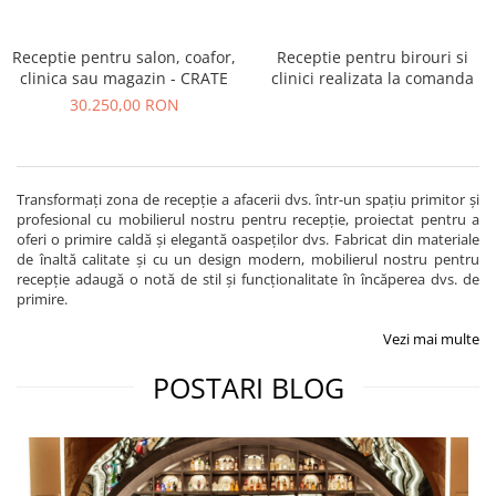
Vitrina bar / retrobar
Receptie pentru salon, coafor,
Accesorii
Receptie pentru birouri si
clinica sau magazin - CRATE
clinici realizata la comanda
Blaturi de masa
30.250,00 RON
Blaturi din PAL
Blaturi din MDF
Blaturi din metal
Transformați zona de recepție a afacerii dvs. într-un spațiu primitor și
Blaturi din Topalit
profesional cu mobilierul nostru pentru recepție, proiectat pentru a
oferi o primire caldă și elegantă oaspeților dvs. Fabricat din materiale
Blaturi din lemn masiv
de înaltă calitate și cu un design modern, mobilierul nostru pentru
Blaturi din HPL Compact
recepție adaugă o notă de stil și funcționalitate în încăperea dvs. de
Blaturi din piatra naturala si
primire.
compozit
Vezi mai multe
Scaune profesionale
POSTARI BLOG
Scaun laborator
Scaune de lucru