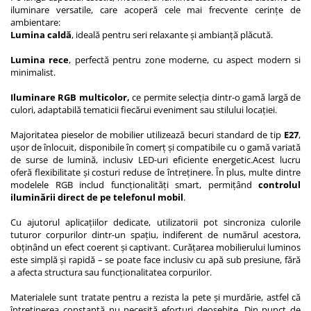
iluminare versatile, care acoperă cele mai frecvente cerințe de
ambientare:
Lumina caldă
, ideală pentru seri relaxante și ambianță plăcută.
Lumina rece
, perfectă pentru zone moderne, cu aspect modern si
minimalist.
Iluminare RGB multicolor,
ce permite selecția dintr-o gamă largă de
culori, adaptabilă tematicii fiecărui eveniment sau stilului locației.
Majoritatea pieselor de mobilier utilizează becuri standard de tip
E27
,
ușor de înlocuit, disponibile în comerț și compatibile cu o gamă variată
de surse de lumină, inclusiv LED-uri eficiente energetic.Acest lucru
oferă flexibilitate și costuri reduse de întreținere. În plus, multe dintre
modelele RGB includ funcționalități smart, permițând
controlul
iluminării direct de pe telefonul mobil
.
Cu ajutorul aplicațiilor dedicate, utilizatorii pot sincroniza culorile
tuturor corpurilor dintr-un spațiu, indiferent de numărul acestora,
obținând un efect coerent și captivant. Curățarea mobilierului luminos
este simplă și rapidă – se poate face inclusiv cu apă sub presiune, fără
a afecta structura sau funcționalitatea corpurilor.
Materialele sunt tratate pentru a rezista la pete și murdărie, astfel că
întreținerea constantă nu necesită eforturi deosebite. Din punct de