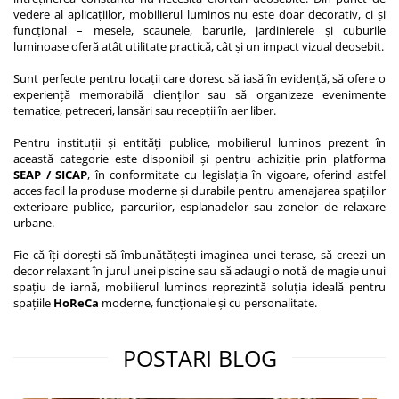
vedere al aplicațiilor, mobilierul luminos nu este doar decorativ, ci și
funcțional – mesele, scaunele, barurile, jardinierele și cuburile
luminoase oferă atât utilitate practică, cât și un impact vizual deosebit.
Sunt perfecte pentru locații care doresc să iasă în evidență, să ofere o
experiență memorabilă clienților sau să organizeze evenimente
tematice, petreceri, lansări sau recepții în aer liber.
Pentru instituții și entități publice, mobilierul luminos prezent în
această categorie este disponibil și pentru achiziție prin platforma
SEAP / SICAP
, în conformitate cu legislația în vigoare, oferind astfel
acces facil la produse moderne și durabile pentru amenajarea spațiilor
exterioare publice, parcurilor, esplanadelor sau zonelor de relaxare
urbane.
Fie că îți dorești să îmbunătățești imaginea unei terase, să creezi un
decor relaxant în jurul unei piscine sau să adaugi o notă de magie unui
spațiu de iarnă, mobilierul luminos reprezintă soluția ideală pentru
spațiile
HoReCa
moderne, funcționale și cu personalitate.
POSTARI BLOG