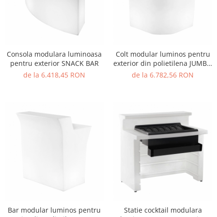
Vitrina bar / retrobar
Accesorii
Blaturi de masa
Consola modulara luminoasa
Colt modular luminos pentru
Blaturi din PAL
pentru exterior SNACK BAR
exterior din polietilena JUMBO
Blaturi din MDF
CORNER
de la 6.418,45 RON
de la 6.782,56 RON
Blaturi din metal
Blaturi din Topalit
Blaturi din lemn masiv
Blaturi din HPL Compact
Blaturi din piatra naturala si
compozit
Scaune profesionale
Scaun laborator
Scaune de lucru
Bar modular luminos pentru
Statie cocktail modulara