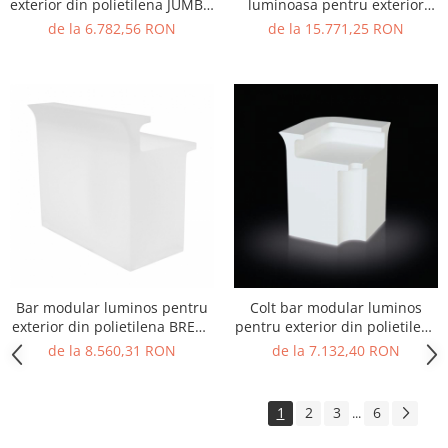
exterior din polietilena JUMBO
luminoasa pentru exterior
BAR
BREAK LINE
de la 6.782,56 RON
de la 15.771,25 RON
Bar modular luminos pentru
Colt bar modular luminos
exterior din polietilena BREAK
pentru exterior din polietilena
LINE
BREAK CORNER
de la 8.560,31 RON
de la 7.132,40 RON
1
2
3
6
...