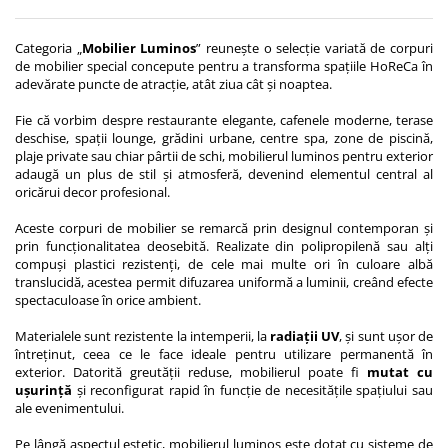
Categoria „
Mobilier Luminos
” reunește o selecție variată de corpuri
de mobilier special concepute pentru a transforma spațiile HoReCa în
adevărate puncte de atracție, atât ziua cât și noaptea.
Fie că vorbim despre restaurante elegante, cafenele moderne, terase
deschise, spații lounge, grădini urbane, centre spa, zone de piscină,
plaje private sau chiar pârtii de schi, mobilierul luminos pentru exterior
adaugă un plus de stil și atmosferă, devenind elementul central al
oricărui decor profesional.
Aceste corpuri de mobilier se remarcă prin designul contemporan și
prin funcționalitatea deosebită. Realizate din polipropilenă sau alți
compuși plastici rezistenți, de cele mai multe ori în culoare albă
translucidă, acestea permit difuzarea uniformă a luminii, creând efecte
spectaculoase în orice ambient.
Materialele sunt rezistente la intemperii, la
radiații UV
, și sunt ușor de
întreținut, ceea ce le face ideale pentru utilizare permanentă în
exterior. Datorită greutății reduse, mobilierul poate fi
mutat cu
ușurință
și reconfigurat rapid în funcție de necesitățile spațiului sau
ale evenimentului.
Pe lângă aspectul estetic, mobilierul luminos este dotat cu sisteme de