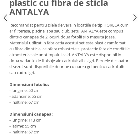
plastic cu fibra de sticla
Vitrina bar / retrobar
ANTALYA
Accesorii
Recomandat pentru zilele de vara in locatiile de tip HORECA cum
Blaturi de masa
ar fi: terasa, piscina, spa sau club, setul ANTALYA este compus
Blaturi din PAL
dintr-o canapea de 2 locuri, doua fotolii si o masuta joasa.
Materialul utilizat in fabricatia acestui set este plastic ramforsat
Blaturi din MDF
cu fibra din sticla, ce ofera robustete si protectie fata de conditiile
Blaturi din metal
atmosterice ale anotimpului cald. ANTALYA este disponibil in
Blaturi din Topalit
doua variante de finisaje ale cadrului: alb si gri. Pernele de spatar
si sezut sunt disponibile doar pe culoarea gri pentru cadrul alb
Blaturi din lemn masiv
sau cadrul gri.
Blaturi din HPL Compact
Blaturi din piatra naturala si
Dimensiuni fotoliu:
compozit
- lungime: 50 cm
- adancime: 55 cm
Scaune profesionale
- inaltime: 67 cm
Scaun laborator
Dimensiuni canapea:
Scaune de lucru
- lungime: 113 cm
- latime: 55 cm
- inaltime: 67 cm