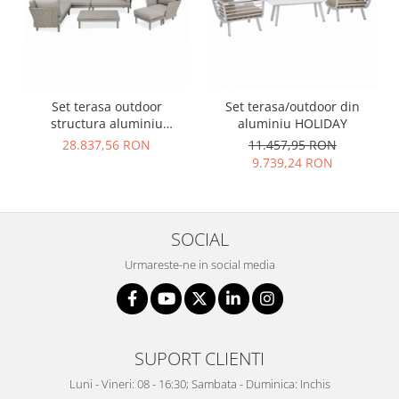
Set terasa outdoor
Set terasa/outdoor din
structura aluminiu
aluminiu HOLIDAY
impletitura acrylica cu
28.837,56 RON
11.457,95 RON
teflon LEON SET
9.739,24 RON
SOCIAL
Urmareste-ne in social media
SUPORT CLIENTI
Luni - Vineri: 08 - 16:30; Sambata - Duminica: Inchis